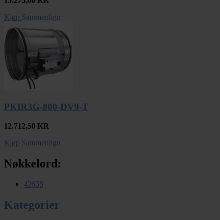
15.275,00
KR
Kjøp
Sammenlign
PKIR3G-800-DV9-T
12.712,50
KR
Kjøp
Sammenlign
Nøkkelord:
42638
Kategorier