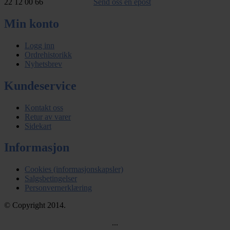
22 12 00 66
Send oss en epost
Min konto
Logg inn
Ordrehistorikk
Nyhetsbrev
Kundeservice
Kontakt oss
Retur av varer
Sidekart
Informasjon
Cookies (informasjonskapsler)
Salgsbetingelser
Personvernerklæring
© Copyright 2014.
...