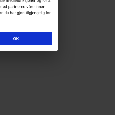
iale mediefunksjoner og for å
 med partnerne våre innen
u har gjort tilgjengelig for
OK