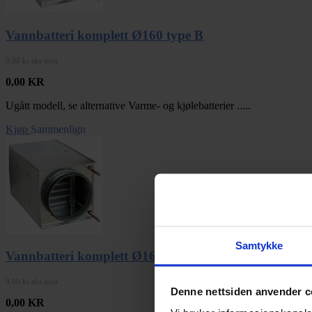
Vannbatteri komplett Ø160 type B
0,00 kr eks mva
0,00
KR
Ugått modell, se alternative Varme- og kjølebatterier .....
Kjøp
Sammenlign
Samtykke
Vannbatteri komplett Ø160 type C
0,00 kr eks mva
Denne nettsiden anvender c
0,00
KR