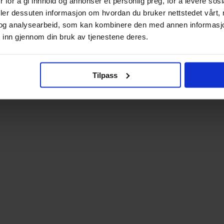
 for å gi innhold og annonser et personlig preg, for å levere sos
deler dessuten informasjon om hvordan du bruker nettstedet vårt,
og analysearbeid, som kan kombinere den med annen informasjon d
 inn gjennom din bruk av tjenestene deres.
Tilpass