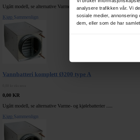
Vi bruker informasjonskapsler
Ugått modell, se alternative Varme- og kjølebatterier .....
analysere trafikken vår. Vi 
sosiale medier, annonsering 
Kjøp
Sammenlign
dem, eller som de har samlet
Vannbatteri komplett Ø200 type A
0,00 kr eks mva
0,00
KR
Ugått modell, se alternative Varme- og kjølebatterier .....
Kjøp
Sammenlign