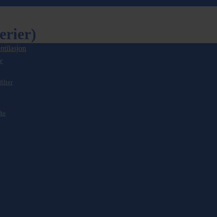
erier)
ntilasjon
v
filter
fte