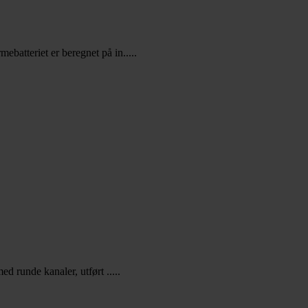
batteriet er beregnet på in.....
d runde kanaler, utført .....