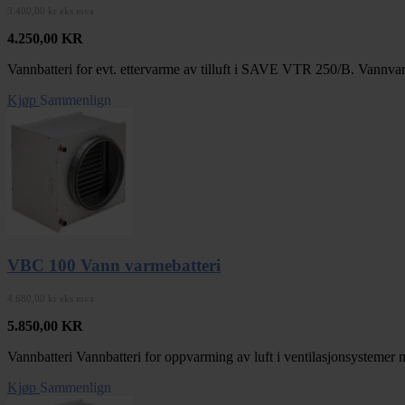
3.400,00 kr eks mva
4.250,00
KR
Vannbatteri for evt. ettervarme av tilluft i SAVE VTR 250/B. Vannvarme
Kjøp
Sammenlign
VBC 100 Vann varmebatteri
4.680,00 kr eks mva
5.850,00
KR
Vannbatteri Vannbatteri for oppvarming av luft i ventilasjonsystemer me
Kjøp
Sammenlign