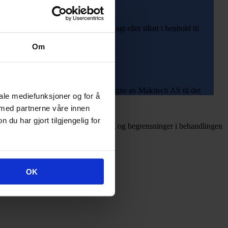
en lengre lagringsperiode er pålagt eller tillatt i henhold til
Om
an behandle personopplysninger på vegne av Makitech AS til det
iale mediefunksjoner og for å
 med partnerne våre innen
u har gjort tilgjengelig for
. Du kan også kreve retting, sletting og begrensninger i behandlingen
OK