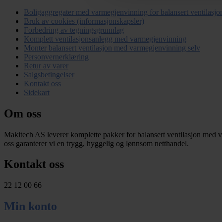
Boligaggregater med varmegjenvinning for balansert ventilasjo
Bruk av cookies (informasjonskapsler)
Forbedring av tegningsgrunnlag
Komplett ventilasjonsanlegg med varmegjenvinning
Monter balansert ventilasjon med varmegjenvinning selv
Personvernerklæring
Retur av varer
Salgsbetingelser
Kontakt oss
Sidekart
Om oss
Makitech AS leverer komplette pakker for balansert ventilasjon med v
oss garanterer vi en trygg, hyggelig og lønnsom netthandel.
Kontakt oss
22 12 00 66
Min konto