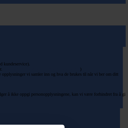
ed kundeservice).
r.
Les mer om hvordan vi bruker cookies her
)
 opplysninger vi samler inn og hva de brukes til når vi ber om ditt
ger å ikke oppgi personopplysningene, kan vi være forhindret fra å gi