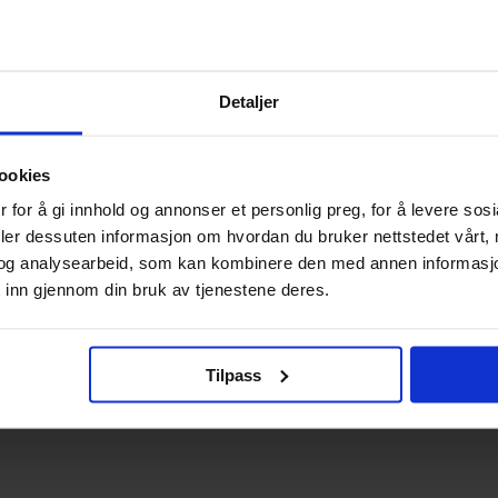
r.
ylle de formålene som er angitt i denne Personvernerklæring, med mindre 
Detaljer
ookies
 fakturering og distribusjon av nyhetsbrev. Disse underleverandørene k
 for å gi innhold og annonser et personlig preg, for å levere sos
anden og i henhold til signert databehandleravtale.
deler dessuten informasjon om hvordan du bruker nettstedet vårt,
og analysearbeid, som kan kombinere den med annen informasjon d
 i personopplysningene som vi behandler om deg og hvordan de behandles
 inn gjennom din bruk av tjenestene deres.
 til enhver tid trekke ditt samtykke tilbake ved å
kontakte oss
.
Tilpass