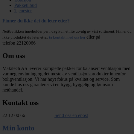
Pakketilbud
Tjenester
Finner du ikke det du leter etter?
Nettbutikken inneholder per i dag kun et lite utvalg av vårt sortiment. Finner du
eller på
ikke produktet du leter etter,
ta kontakt med oss her
telefon 22120066
Om oss
Makitech AS leverer komplette pakker for balansert ventilasjon med
varmegjenvinning og det meste av ventilasjonsprodukter innenfor
boligventilasjon. Vi har høyt fokus på kvalitet og service. Som
kunde hos oss garanterer vi en trygg, hyggelig og lønnsom
netthandel.
Kontakt oss
22 12 00 66
Send oss en epost
Min konto