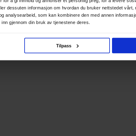
 for å gi innhold og annonser et personlig preg, for å levere sos
deler dessuten informasjon om hvordan du bruker nettstedet vårt,
og analysearbeid, som kan kombinere den med annen informasjon d
 inn gjennom din bruk av tjenestene deres.
Tilpass