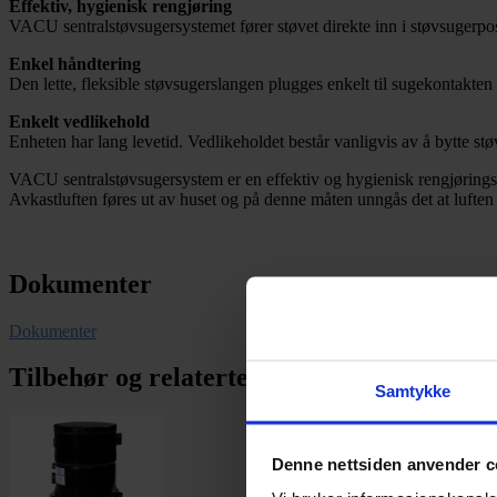
Effektiv, hygienisk rengjøring
VACU sentralstøvsugersystemet fører støvet direkte inn i støvsugerpose
Enkel håndtering
Den lette, fleksible støvsugerslangen plugges enkelt til sugekontakten
Enkelt vedlikehold
Enheten har lang levetid. Vedlikeholdet består vanligvis av å bytte st
VACU sentralstøvsugersystem er en effektiv og hygienisk rengjøringsløs
Avkastluften føres ut av huset og på denne måten unngås det at luften 
Dokumenter
Dokumenter
Tilbehør og relaterte produkter
Samtykke
Denne nettsiden anvender c