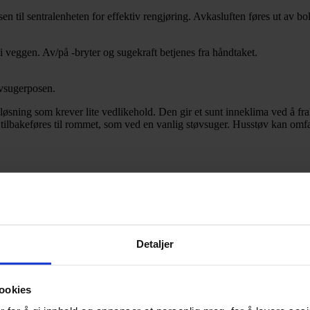
n til sentralenheten for effektiv rengjøring. Avkasluften føres ut av bol
 i veggen. Av/på -bryter og sugekraft betjenes fra håndtaket.
øvsugerposen.
ning som krever lite vedlikehold. Den gir et sunt inneklima ved å frakt
tilbakeføres til rommet, som ved en vanlig støvsuger. Husstøv kan omfatt
Detaljer
ookies