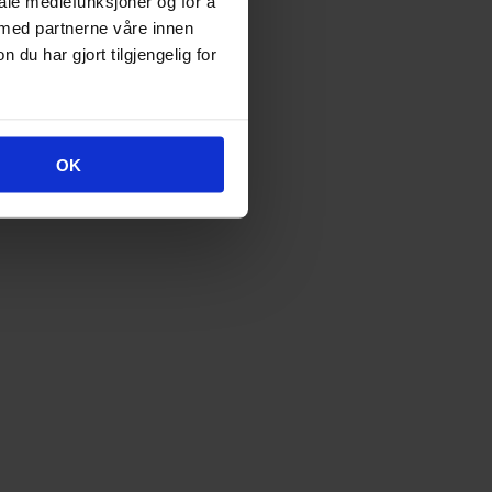
iale mediefunksjoner og for å
 med partnerne våre innen
u har gjort tilgjengelig for
OK