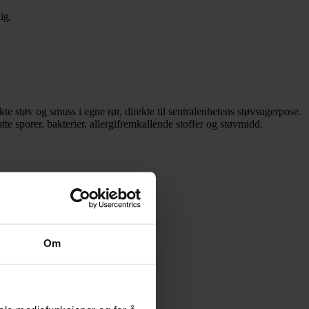
ig.
e støv og smuss i egne rør, direkte til sentralenhetens støvsugerpose.
e sporer, bakterier, allergifremkallende stoffer og støvmidd.
Om