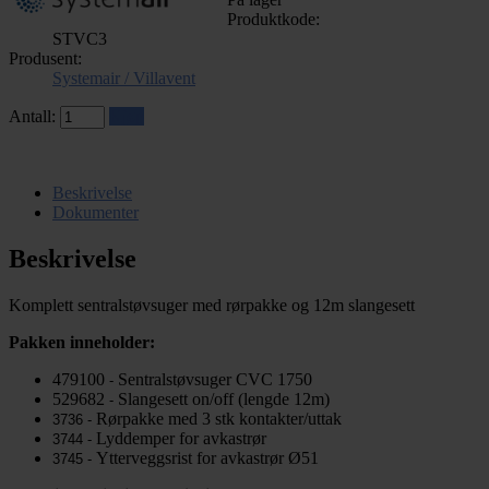
Produktkode:
STVC3
Produsent:
Systemair / Villavent
Antall:
Kjøp
Beskrivelse
Dokumenter
Beskrivelse
Komplett sentralstøvsuger med rørpakke og 12m slangesett
Pakken inneholder:
479100
Sentralstøvsuger CVC 1750
- 
529682
Slangesett on/off (lengde 12m)
- 
Rørpakke med 3 stk kontakter/uttak
3736 - 
Lyddemper for avkastrør
3744 - 
Ytterveggsrist for avkastrør Ø51
3745 - 