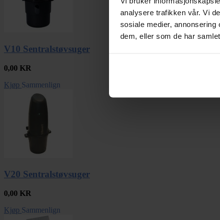
Vi bruker informasjonskapsler
analysere trafikken vår. Vi 
sosiale medier, annonsering 
dem, eller som de har samlet
V10 Sentralstøvsuger
0,00
KR
Kjøp
Sammenlign
V20 Sentralstøvsuger
0,00
KR
Kjøp
Sammenlign