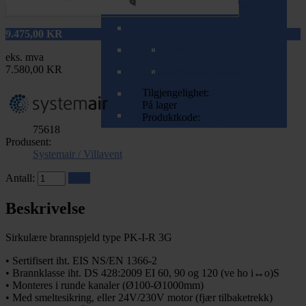
Spirorør (teleskopisk/zoom)
Tilbehør til varme- og kjølebatterier
Ventiler (balansert ventilasjon)
Spjeld
Ventiler (mekanisk ventilasjon)
9.475,00
KR
T-rør og Påstikk
Ventilrammer
Brannspjeld
Komplette ventiler
eks. mva
7.580,00 KR
Veggkanaler (teleskopisk/zoom)
Ventilrammer m/alukanal
Tilbakeslagsspjeld
Tilbehør for mekaniske ventiler
Tilgjengelighet:
Ventilrammer m/lydfelle
På lager
Ventilrammer m/reduksjon
Produktkode:
75618
Produsent:
Systemair / Villavent
Antall:
Kjøp
Beskrivelse
Sirkulære brannspjeld type PK-I-R 3G
• Sertifisert iht. EIS NS/EN 1366-2
• Brannklasse iht. DS 428:2009 EI 60, 90 og 120 (ve ho i↔o)S
• Monteres i runde kanaler (Ø100-Ø1000mm)
• Med smeltesikring, eller 24V/230V motor (fjær tilbaketrekk)