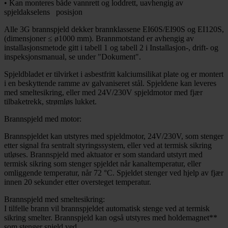
• Kan monteres både vannrett og loddrett, uavhengig av
spjeldakselens posisjon
Alle 3G brannspjeld dekker brannklassene EI60S/EI90S og EI120S,
(dimensjoner ≤ ø1000 mm). Brannmotstand er avhengig av
installasjonsmetode gitt i tabell 1 og tabell 2 i Installasjon-, drift- og
inspeksjonsmanual, se under "Dokument".
Spjeldbladet er tilvirket i asbestfritt kalciumsilikat plate og er montert
i en beskyttende ramme av galvaniseret stål. Spjeldene kan leveres
med smeltesikring, eller med 24V/230V spjeldmotor med fjær
tilbaketrekk, strømløs lukket.
Brannspjeld med motor:
Brannspjeldet kan utstyres med spjeldmotor, 24V/230V, som stenger
etter signal fra sentralt styringssystem, eller ved at termisk sikring
utløses. Brannspjeld med aktuator er som standard utstyrt med
termisk sikring som stenger spjeldet når kanaltemperatur, eller
omliggende temperatur, når 72 °C. Spjeldet stenger ved hjelp av fjær
innen 20 sekunder etter oversteget temperatur.
Brannspjeld med smeltesikring:
I tilfelle brann vil brannspjeldet automatisk stenge ved at termisk
sikring smelter. Brannspjeld kan også utstyres med holdemagnet**
som stenger spjeld ved