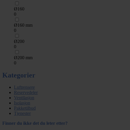
Ø160
0
Ø160 mm
0
Ø200
0
Ø200 mm
0
Kategorier
Luftrensere
Reservedeler
Ventilasjon
Isolasjon
Pakketilbud
Tjenester
Finner du ikke det du leter etter?