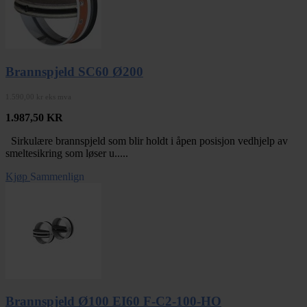
Brannspjeld SC60 Ø200
1.590,00 kr eks mva
1.987,50
KR
Sirkulære brannspjeld som blir holdt i åpen posisjon vedhjelp av
smeltesikring som løser u.....
Kjøp
Sammenlign
Brannspjeld Ø100 EI60 F-C2-100-HO