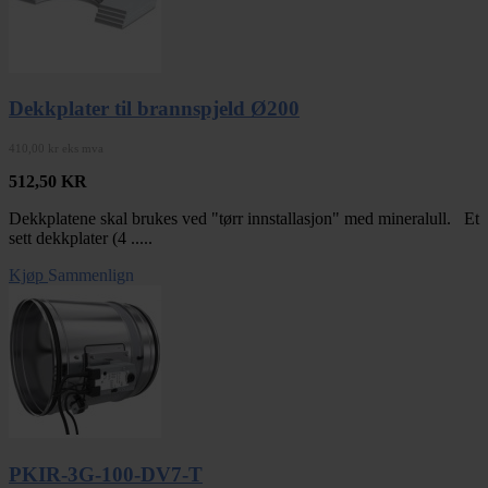
Dekkplater til brannspjeld Ø200
410,00 kr eks mva
512,50
KR
Dekkplatene skal brukes ved "tørr innstallasjon" med mineralull. Et
sett dekkplater (4 .....
Kjøp
Sammenlign
PKIR-3G-100-DV7-T