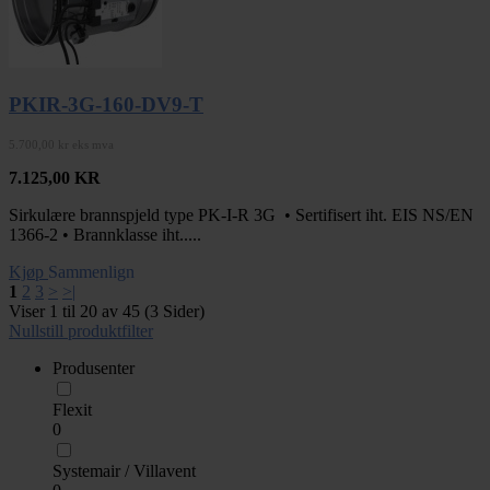
PKIR-3G-160-DV9-T
5.700,00 kr eks mva
7.125,00
KR
Sirkulære brannspjeld type PK-I-R 3G • Sertifisert iht. EIS NS/EN
1366-2 • Brannklasse iht.....
Kjøp
Sammenlign
1
2
3
>
>|
Viser 1 til 20 av 45 (3 Sider)
Nullstill produktfilter
Produsenter
Flexit
0
Systemair / Villavent