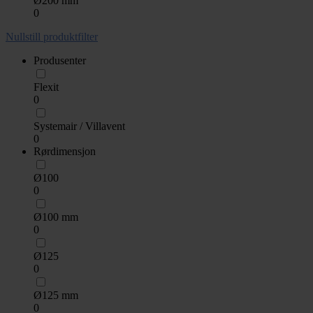
Ø200 mm
0
Nullstill produktfilter
Produsenter
Flexit
0
Systemair / Villavent
0
Rørdimensjon
Ø100
0
Ø100 mm
0
Ø125
0
Ø125 mm
0