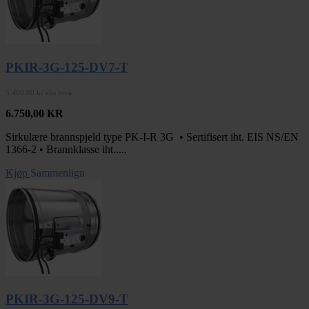
PKIR-3G-125-DV7-T
5.400,00 kr eks mva
6.750,00
KR
Sirkulære brannspjeld type PK-I-R 3G • Sertifisert iht. EIS NS/EN
1366-2 • Brannklasse iht.....
Kjøp
Sammenlign
PKIR-3G-125-DV9-T