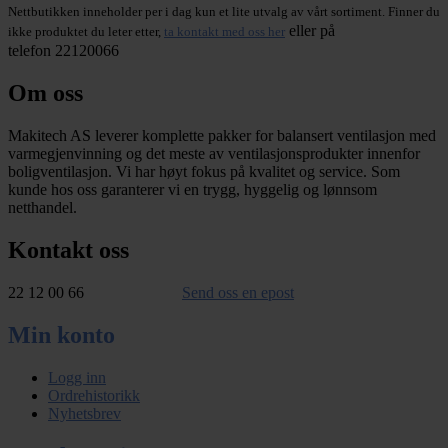
Nettbutikken inneholder per i dag kun et lite utvalg av vårt sortiment. Finner du
eller på
ikke produktet du leter etter,
ta kontakt med oss her
telefon 22120066
Om oss
Makitech AS leverer komplette pakker for balansert ventilasjon med
varmegjenvinning og det meste av ventilasjonsprodukter innenfor
boligventilasjon. Vi har høyt fokus på kvalitet og service. Som
kunde hos oss garanterer vi en trygg, hyggelig og lønnsom
netthandel.
Kontakt oss
22 12 00 66
Send oss en epost
Min konto
Logg inn
Ordrehistorikk
Nyhetsbrev