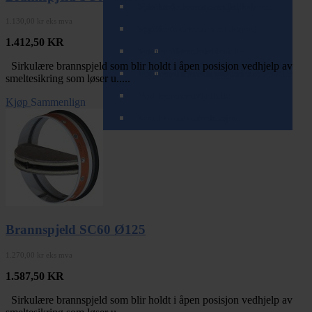
Spirorør (teleskopisk/zoom)
Tilbehør til varme- og kjølebatterier
Ventiler (balansert ventilasjon)
1.130,00 kr eks mva
Spjeld
Ventiler (mekanisk ventilasjon)
1.412,50
KR
T-rør og Påstikk
Ventilrammer
Brannspjeld
Komplette ventiler
Sirkulære brannspjeld som blir holdt i åpen posisjon vedhjelp av
Veggkanaler (teleskopisk/zoom)
Ventilrammer m/alukanal
Tilbakeslagsspjeld
Tilbehør for mekaniske ventiler
smeltesikring som løser u.....
Ventilrammer m/lydfelle
Kjøp
Sammenlign
Ventilrammer m/reduksjon
Brannspjeld SC60 Ø125
1.270,00 kr eks mva
1.587,50
KR
Sirkulære brannspjeld som blir holdt i åpen posisjon vedhjelp av