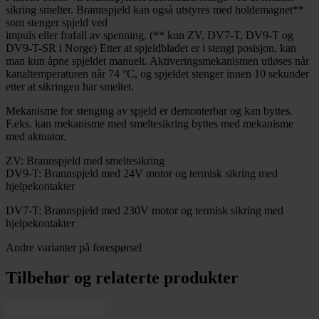
sikring smelter. Brannspjeld kan også utstyres med holdemagnet**
som stenger spjeld ved
impuls eller frafall av spenning. (** kun ZV, DV7-T, DV9-T og
DV9-T-SR i Norge) Etter at spjeldbladet er i stengt posisjon, kan
man kun åpne spjeldet manuelt. Aktiveringsmekanismen utløses når
kanaltemperaturen når 74 °C, og spjeldet stenger innen 10 sekunder
etter at sikringen har smeltet.
Mekanisme for stenging av spjeld er demonterbar og kan byttes.
F.eks. kan mekanisme med smeltesikring byttes med mekanisme
med aktuator.
ZV: Brannspjeld med smeltesikring
DV9-T: Brannspjeld med 24V motor og termisk sikring med
hjelpekontakter
DV7-T: Brannspjeld med 230V motor og termisk sikring med
hjelpekontakter
Andre varianter på forespørsel
Tilbehør og relaterte produkter