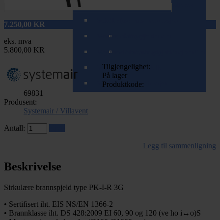
Spirorør (teleskopisk/zoom)
Tilbehør til varme- og kjølebatterier
Ventiler (balansert ventilasjon)
Spjeld
Ventiler (mekanisk ventilasjon)
7.250,00
KR
T-rør og Påstikk
Ventilrammer
Brannspjeld
Komplette ventiler
eks. mva
5.800,00 KR
Veggkanaler (teleskopisk/zoom)
Ventilrammer m/alukanal
Tilbakeslagsspjeld
Tilbehør for mekaniske ventiler
Tilgjengelighet:
Ventilrammer m/lydfelle
På lager
Ventilrammer m/reduksjon
Produktkode:
69831
Produsent:
Systemair / Villavent
Antall:
Kjøp
Legg til sammenligning
Beskrivelse
Sirkulære brannspjeld type PK-I-R 3G
• Sertifisert iht. EIS NS/EN 1366-2
• Brannklasse iht. DS 428:2009 EI 60, 90 og 120 (ve ho i↔o)S