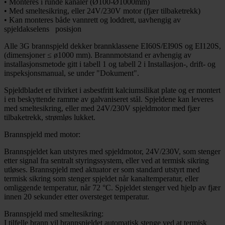
• Monteres i runde kanaler (Ø100-Ø1000mm)
• Med smeltesikring, eller 24V/230V motor (fjær tilbaketrekk)
• Kan monteres både vannrett og loddrett, uavhengig av
spjeldakselens posisjon
Alle 3G brannspjeld dekker brannklassene EI60S/EI90S og EI120S,
(dimensjoner ≤ ø1000 mm). Brannmotstand er avhengig av
installasjonsmetode gitt i tabell 1 og tabell 2 i Installasjon-, drift- og
inspeksjonsmanual, se under "Dokument".
Spjeldbladet er tilvirket i asbestfritt kalciumsilikat plate og er montert
i en beskyttende ramme av galvaniseret stål. Spjeldene kan leveres
med smeltesikring, eller med 24V/230V spjeldmotor med fjær
tilbaketrekk, strømløs lukket.
Brannspjeld med motor:
Brannspjeldet kan utstyres med spjeldmotor, 24V/230V, som stenger
etter signal fra sentralt styringssystem, eller ved at termisk sikring
utløses. Brannspjeld med aktuator er som standard utstyrt med
termisk sikring som stenger spjeldet når kanaltemperatur, eller
omliggende temperatur, når 72 °C. Spjeldet stenger ved hjelp av fjær
innen 20 sekunder etter oversteget temperatur.
Brannspjeld med smeltesikring:
I tilfelle brann vil brannspjeldet automatisk stenge ved at termisk