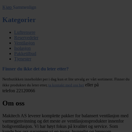
Kjøp
Sammenlign
Kategorier
Luftrensere
Reservedeler
Ventilasjon
Isolasjon
Pakketilbud
Tjenester
Finner du ikke det du leter etter?
Nettbutikken inneholder per i dag kun et lite utvalg av vårt sortiment. Finner du
eller på
ikke produktet du leter etter,
ta kontakt med oss her
telefon 22120066
Om oss
Makitech AS leverer komplette pakker for balansert ventilasjon med
varmegjenvinning og det meste av ventilasjonsprodukter innenfor
boligventilasjon. Vi har høyt fokus på kvalitet og service. Som
kunde hos oss garanterer vi en trygg, hyggelig og lønnsom