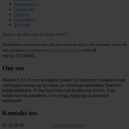
Reservedeler
Ventilasjon
Isolasjon
Pakketilbud
Tjenester
Finner du ikke det du leter etter?
Nettbutikken inneholder per i dag kun et lite utvalg av vårt sortiment. Finner du
eller på
ikke produktet du leter etter,
ta kontakt med oss her
telefon 22120066
Om oss
Makitech AS leverer komplette pakker for balansert ventilasjon med
varmegjenvinning og det meste av ventilasjonsprodukter innenfor
boligventilasjon. Vi har høyt fokus på kvalitet og service. Som
kunde hos oss garanterer vi en trygg, hyggelig og lønnsom
netthandel.
Kontakt oss
22 12 00 66
Send oss en epost