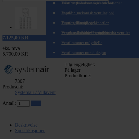
Spirorør (teleskopisk/zoom)
Tilbehør til varme- og kjølebatterier
Ventiler (balansert ventilasjon)
Spjeld
Ventiler (mekanisk ventilasjon)
T-rør og Påstikk
Ventilrammer
Brannspjeld
Komplette ventiler
Veggkanaler (teleskopisk/zoom)
Ventilrammer m/alukanal
Tilbakeslagsspjeld
Tilbehør for mekaniske ventiler
7.125,00
KR
Ventilrammer m/lydfelle
eks. mva
Ventilrammer m/reduksjon
5.700,00 KR
Tilgjengelighet:
På lager
Produktkode:
7307
Produsent:
Systemair / Villavent
Antall:
Kjøp
Beskrivelse
Spesifikasjoner