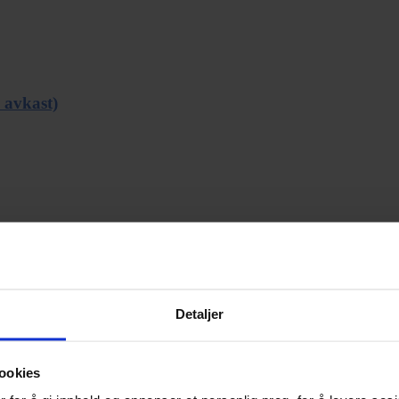
 avkast)
Detaljer
g)
ookies