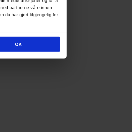
iale mediefunksjoner og for å
 med partnerne våre innen
u har gjort tilgjengelig for
OK