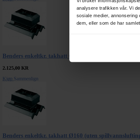
Vi bruker informasjonskapsler
analysere trafikken vår. Vi 
sosiale medier, annonsering 
dem, eller som de har samlet
Benders enkeltkr. takhatt Ø125 (uten spillvannsluftin
2.125,00
KR
Kjøp
Sammenlign
Benders enkeltkr. takhatt Ø160 (uten spillvannsluftin