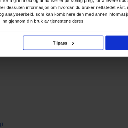
 for å gi innhold og annonser et personlig preg, for å levere sos
deler dessuten informasjon om hvordan du bruker nettstedet vårt,
og analysearbeid, som kan kombinere den med annen informasjon d
 inn gjennom din bruk av tjenestene deres.
Tilpass
g)
g)