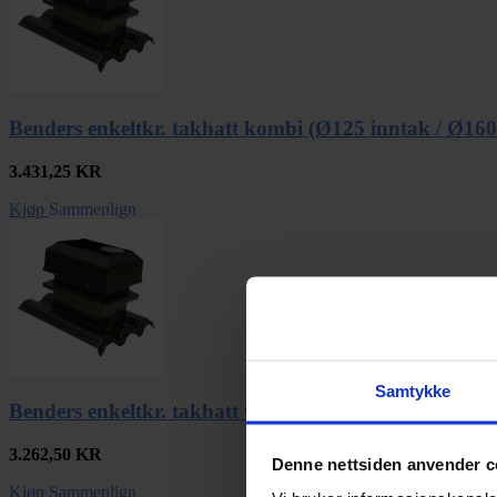
Benders enkeltkr. takhatt kombi (Ø125 inntak / Ø160
3.431,25
KR
Kjøp
Sammenlign
Samtykke
Benders enkeltkr. takhatt Ø200 (uten spillvannsluftin
3.262,50
KR
Denne nettsiden anvender c
Kjøp
Sammenlign