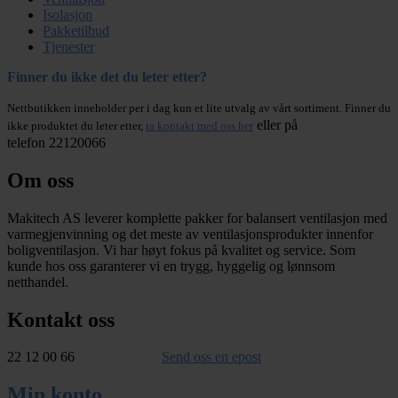
Isolasjon
Pakketilbud
Tjenester
Finner du ikke det du leter etter?
Nettbutikken inneholder per i dag kun et lite utvalg av vårt sortiment. Finner du
eller på
ikke produktet du leter etter,
ta kontakt med oss her
telefon 22120066
Om oss
Makitech AS leverer komplette pakker for balansert ventilasjon med
varmegjenvinning og det meste av ventilasjonsprodukter innenfor
boligventilasjon. Vi har høyt fokus på kvalitet og service. Som
kunde hos oss garanterer vi en trygg, hyggelig og lønnsom
netthandel.
Kontakt oss
22 12 00 66
Send oss en epost
Min konto