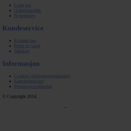
Logg inn
Ordrehistorikk
Nyhetsbrev
Kundeservice
Kontakt oss
Retur av varer
Sidekart
Informasjon
Cookies (informasjonskapsler)
Salgsbetingelser
Personvernerklæring
© Copyright 2014.
...