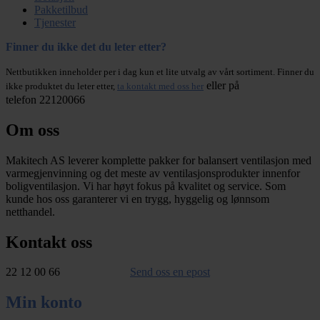
Pakketilbud
Tjenester
Finner du ikke det du leter etter?
Nettbutikken inneholder per i dag kun et lite utvalg av vårt sortiment. Finner du
eller på
ikke produktet du leter etter,
ta kontakt med oss her
telefon 22120066
Om oss
Makitech AS leverer komplette pakker for balansert ventilasjon med
varmegjenvinning og det meste av ventilasjonsprodukter innenfor
boligventilasjon. Vi har høyt fokus på kvalitet og service. Som
kunde hos oss garanterer vi en trygg, hyggelig og lønnsom
netthandel.
Kontakt oss
22 12 00 66
Send oss en epost
Min konto