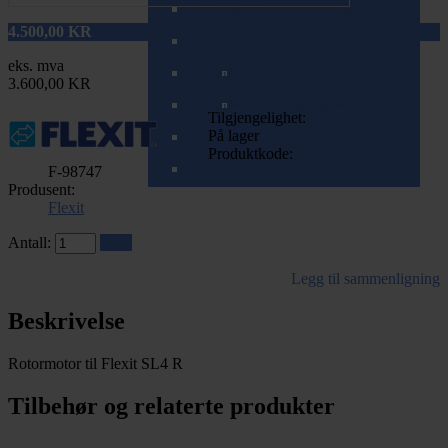
Spirorør (teleskopisk/zoom)
Tilbehør til varme- og kjølebatterier
Ventiler (balansert ventilasjon)
4.500,00
KR
Spjeld
Ventiler (mekanisk ventilasjon)
eks. mva
T-rør og Påstikk
Ventilrammer
Brannspjeld
Komplette ventiler
3.600,00 KR
Veggkanaler (teleskopisk/zoom)
Ventilrammer m/alukanal
Tilbakeslagsspjeld
Tilbehør for mekaniske ventiler
Tilgjengelighet:
På lager
Ventilrammer m/lydfelle
Produktkode:
Ventilrammer m/reduksjon
F-98747
Produsent:
Flexit
Antall:
Kjøp
Legg til sammenligning
Beskrivelse
Rotormotor til Flexit SL4 R
Tilbehør og relaterte produkter