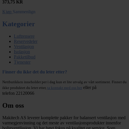
373,75
KR
Kjøp
Sammenlign
Kategorier
Luftrensere
Reservedeler
Ventilasjon
Isolasjon
Pakketilbud
Tjenester
Finner du ikke det du leter etter?
Nettbutikken inneholder per i dag kun et lite utvalg av vårt sortiment. Finner du
eller på
ikke produktet du leter etter,
ta kontakt med oss her
telefon 22120066
Om oss
Makitech AS leverer komplette pakker for balansert ventilasjon med
varmegjenvinning og det meste av ventilasjonsprodukter innenfor
boligventilasjon. Vi har høyt fokus på kvalitet og service. Som