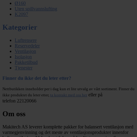
Ø160
Uten spillvannslufting
K2097
Kategorier
Luftrensere
Reservedeler
Ventilasjon
Isolasjon
Pakketilbud
Tjenester
Finner du ikke det du leter etter?
Nettbutikken inneholder per i dag kun et lite utvalg av vårt sortiment. Finner du
eller på
ikke produktet du leter etter,
ta kontakt med oss her
telefon 22120066
Om oss
Makitech AS leverer komplette pakker for balansert ventilasjon med
varmegjenvinning og det meste av ventilasjonsprodukter innenfor