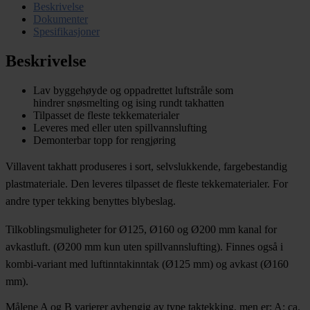
Beskrivelse
Dokumenter
Spesifikasjoner
Beskrivelse
Lav byggehøyde og oppadrettet luftstråle som
hindrer snøsmelting og ising rundt takhatten
Tilpasset de fleste tekkematerialer
Leveres med eller uten spillvannslufting
Demonterbar topp for rengjøring
Villavent takhatt produseres i sort, selvslukkende, fargebestandig
plastmateriale. Den leveres tilpasset de fleste tekkematerialer. For
andre typer tekking benyttes blybeslag.
Tilkoblingsmuligheter for Ø125, Ø160 og Ø200 mm kanal for
avkastluft. (Ø200 mm kun uten spillvannslufting). Finnes også i
kombi-variant med luftinntakinntak (Ø125 mm) og avkast (Ø160
mm).
Målene A og B varierer avhengig av type taktekking, men er: A: ca.