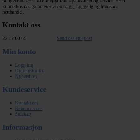
boligventilasjon. Vi har høyt fokus på kvalitet og service. Som
kunde hos oss garanterer vi en trygg, hyggelig og lønnsom
netthandel.
Kontakt oss
22 12 00 66
Send oss en epost
Min konto
Logg inn
Ordrehistorikk
Nyhetsbrev
Kundeservice
Kontakt oss
Retur av varer
Sidekart
Informasjon