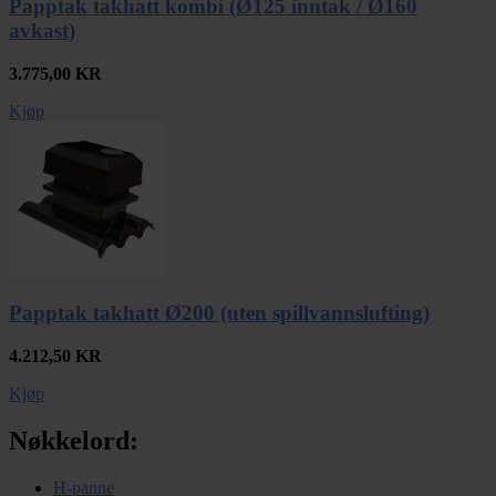
Papptak takhatt kombi (Ø125 inntak / Ø160
avkast)
3.775,00
KR
Kjøp
Papptak takhatt Ø200 (uten spillvannslufting)
4.212,50
KR
Kjøp
Nøkkelord:
H-panne