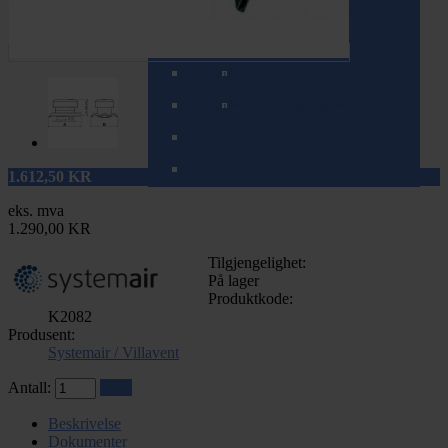
Spirorør (teleskopisk/zoom)
Tilbehør til varme- og kjølebatterier
Ventiler (balansert ventilasjon)
Spjeld
Ventiler (mekanisk ventilasjon)
T-rør og Påstikk
Ventilrammer
Brannspjeld
Komplette ventiler
Veggkanaler (teleskopisk/zoom)
Ventilrammer m/alukanal
Tilbakeslagsspjeld
Tilbehør for mekaniske ventiler
Ventilrammer m/lydfelle
Ventilrammer m/reduksjon
1.612,50
KR
eks. mva
1.290,00 KR
Tilgjengelighet:
På lager
Produktkode:
K2082
Produsent:
Systemair / Villavent
Antall:
Kjøp
Beskrivelse
Dokumenter