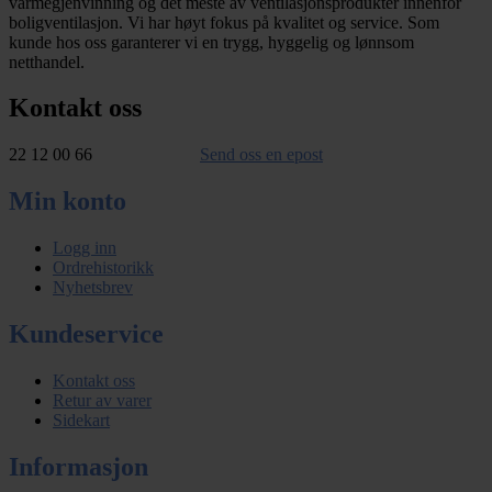
varmegjenvinning og det meste av ventilasjonsprodukter innenfor
boligventilasjon. Vi har høyt fokus på kvalitet og service. Som
kunde hos oss garanterer vi en trygg, hyggelig og lønnsom
netthandel.
Kontakt oss
22 12 00 66
Send oss en epost
Min konto
Logg inn
Ordrehistorikk
Nyhetsbrev
Kundeservice
Kontakt oss
Retur av varer
Sidekart
Informasjon