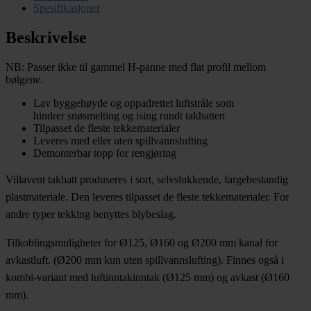
Spesifikasjoner
Beskrivelse
NB: Passer ikke til gammel H-panne med flat profil mellom
bølgene.
Lav byggehøyde og oppadrettet luftstråle som
hindrer snøsmelting og ising rundt takhatten
Tilpasset de fleste tekkematerialer
Leveres med eller uten spillvannslufting
Demonterbar topp for rengjøring
Villavent takhatt produseres i sort, selvslukkende, fargebestandig
plastmateriale. Den leveres tilpasset de fleste tekkematerialer. For
andre typer tekking benyttes blybeslag.
Tilkoblingsmuligheter for Ø125, Ø160 og Ø200 mm kanal for
avkastluft. (Ø200 mm kun uten spillvannslufting). Finnes også i
kombi-variant med luftinntakinntak (Ø125 mm) og avkast (Ø160
mm).