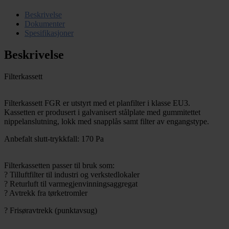
Beskrivelse
Dokumenter
Spesifikasjoner
Beskrivelse
Filterkassett
Filterkassett FGR er utstyrt med et planfilter i klasse EU3.
Kassetten er produsert i galvanisert stålplate med gummitettet
nippelanslutning, lokk med snapplås samt filter av engangstype.
Anbefalt slutt-trykkfall: 170 Pa
Filterkassetten passer til bruk som:
? Tilluftfilter til industri og verkstedlokaler
? Returluft til varmegjenvinningsaggregat
? Avtrekk fra tørketromler
? Frisøravtrekk (punktavsug)