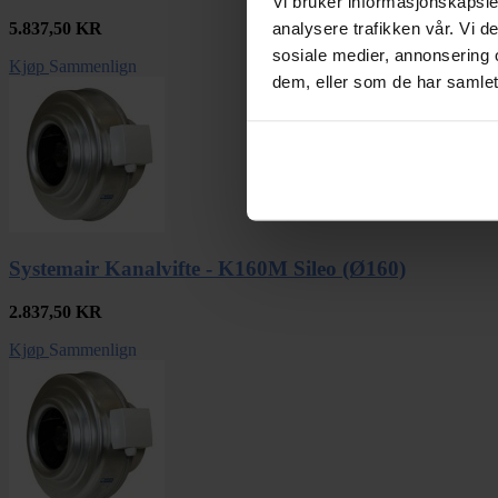
Vi bruker informasjonskapsler
analysere trafikken vår. Vi 
5.837,50
KR
sosiale medier, annonsering 
Kjøp
Sammenlign
dem, eller som de har samlet
Systemair Kanalvifte - K160M Sileo (Ø160)
2.837,50
KR
Kjøp
Sammenlign