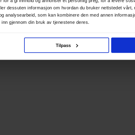
 for å gi innhold og annonser et personlig preg, for å levere sos
deler dessuten informasjon om hvordan du bruker nettstedet vårt,
og analysearbeid, som kan kombinere den med annen informasjon d
 inn gjennom din bruk av tjenestene deres.
Tilpass