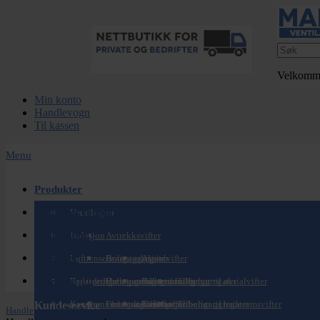
Velkomm
Min konto
Handlevogn
Til kassen
Menu
Produkter
Komplett ventilasjonsanlegg
Ventilasjon
Pakketilbud
Isolasjon
Avtrekksvifter
Tjenester
Luftrensere
Boligaggregater
Brannisolasjon
Aksialvifter
Informasjon
Reservedeler
Forbedring av tegningsgrunnlag
Brannprodukter
Cellegummi
Baderomsvifter
Filter til boligaggregater
Tilbehør til aksialvifter
Kanalrens for boligventilasjon
Festemateriell
Isolasjonsstrømper
Kanalvifter
Tilbehør til boligaggregater
Tilbehør til baderomsvifter
Kundeservice
henter
Handlevogn