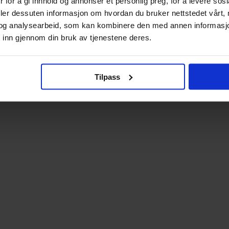
 for å gi innhold og annonser et personlig preg, for å levere sos
deler dessuten informasjon om hvordan du bruker nettstedet vårt,
og analysearbeid, som kan kombinere den med annen informasjon d
 inn gjennom din bruk av tjenestene deres.
Tilpass