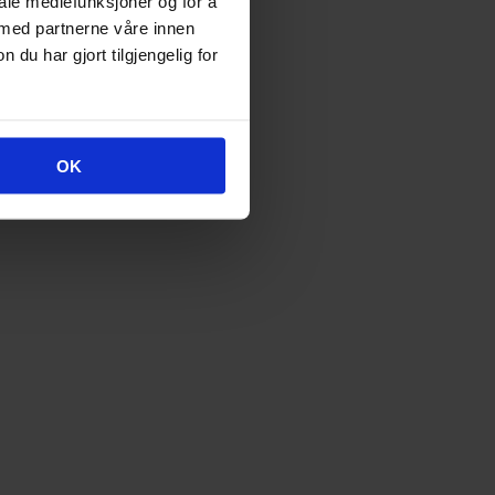
iale mediefunksjoner og for å
 med partnerne våre innen
u har gjort tilgjengelig for
OK