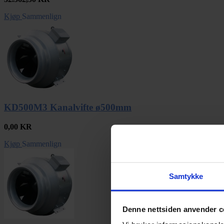
Kjøp
Sammenlign
KD500M3 Kanalvifte ø500mm
0,00
KR
Kjøp
Sammenlign
Samtykke
Denne nettsiden anvender c