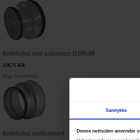
Reduksjon med pakninger Ø100-80
128,75
KR
Kjøp
Sammenlign
Samtykke
Denne nettsiden anvender c
Reduksjon muffe/nippel