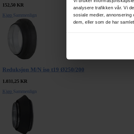
Vi bruker informasjonskapsler
152,50
KR
analysere trafikken vår. Vi 
sosiale medier, annonsering 
Kjøp
Sammenlign
dem, eller som de har samlet
Reduksjon M/N iso t19 Ø250/200
1.031,25
KR
Kjøp
Sammenlign