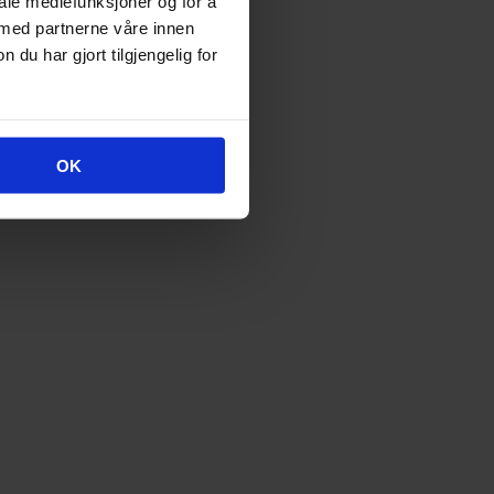
iale mediefunksjoner og for å
 med partnerne våre innen
u har gjort tilgjengelig for
OK