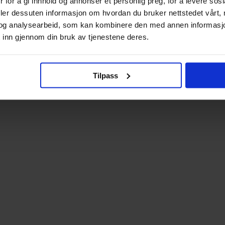
 for å gi innhold og annonser et personlig preg, for å levere sos
deler dessuten informasjon om hvordan du bruker nettstedet vårt,
og analysearbeid, som kan kombinere den med annen informasjon d
 inn gjennom din bruk av tjenestene deres.
Tilpass