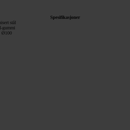
Spesifikasjoner
isert stål
-gummi
| Ø100