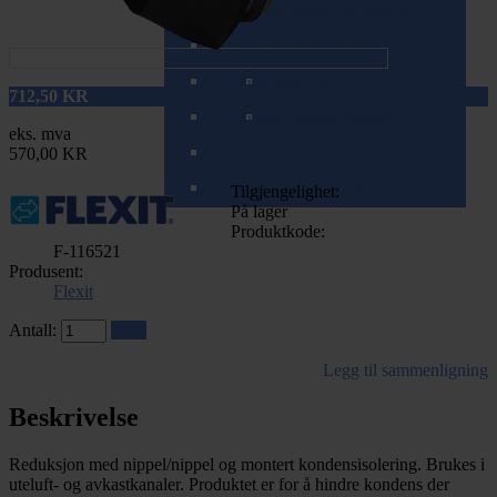
Spirorør (teleskopisk/zoom)
Tilbehør til varme- og kjølebatterier
Ventiler (balansert ventilasjon)
Spjeld
Ventiler (mekanisk ventilasjon)
T-rør og Påstikk
Ventilrammer
Brannspjeld
Komplette ventiler
712,50
KR
Veggkanaler (teleskopisk/zoom)
Ventilrammer m/alukanal
Tilbakeslagsspjeld
Tilbehør for mekaniske ventiler
eks. mva
570,00 KR
Ventilrammer m/lydfelle
Ventilrammer m/reduksjon
Tilgjengelighet:
På lager
Produktkode:
F-116521
Produsent:
Flexit
Antall:
Kjøp
Legg til sammenligning
Beskrivelse
Reduksjon med nippel/nippel og montert kondensisolering. Brukes i
uteluft- og avkastkanaler. Produktet er for å hindre kondens der