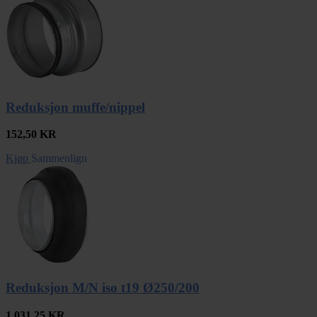
Reduksjon muffe/nippel
152,50
KR
Kjøp
Sammenlign
Reduksjon M/N iso t19 Ø250/200
1.031,25
KR