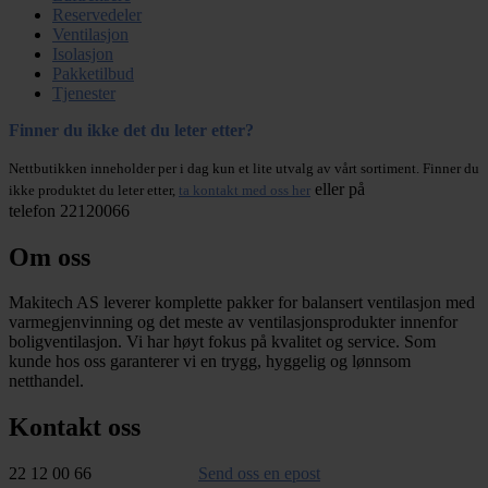
Reservedeler
Ventilasjon
Isolasjon
Pakketilbud
Tjenester
Finner du ikke det du leter etter?
Nettbutikken inneholder per i dag kun et lite utvalg av vårt sortiment. Finner du
eller på
ikke produktet du leter etter,
ta kontakt med oss her
telefon 22120066
Om oss
Makitech AS leverer komplette pakker for balansert ventilasjon med
varmegjenvinning og det meste av ventilasjonsprodukter innenfor
boligventilasjon. Vi har høyt fokus på kvalitet og service. Som
kunde hos oss garanterer vi en trygg, hyggelig og lønnsom
netthandel.
Kontakt oss
22 12 00 66
Send oss en epost