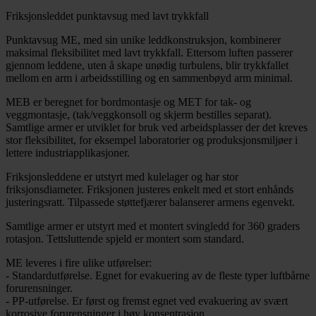
Friksjonsleddet punktavsug med lavt trykkfall
Punktavsug ME, med sin unike leddkonstruksjon, kombinerer
maksimal fleksibilitet med lavt trykkfall. Ettersom luften passerer
gjennom leddene, uten å skape unødig turbulens, blir trykkfallet
mellom en arm i arbeidsstilling og en sammenbøyd arm minimal.
MEB er beregnet for bordmontasje og MET for tak- og
veggmontasje, (tak/veggkonsoll og skjerm bestilles separat).
Samtlige armer er utviklet for bruk ved arbeidsplasser der det kreves
stor fleksibilitet, for eksempel laboratorier og produksjonsmiljøer i
lettere industriapplikasjoner.
Friksjonsleddene er utstyrt med kulelager og har stor
friksjonsdiameter. Friksjonen justeres enkelt med et stort enhånds
justeringsratt. Tilpassede støttefjærer balanserer armens egenvekt.
Samtlige armer er utstyrt med et montert svingledd for 360 graders
rotasjon. Tettsluttende spjeld er montert som standard.
ME leveres i fire ulike utførelser:
- Standardutførelse. Egnet for evakuering av de fleste typer luftbårne
forurensninger.
- PP-utførelse. Er først og fremst egnet ved evakuering av svært
korrosive forurensninger i høy konsentrasjon.