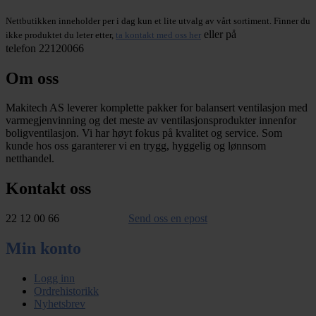
Nettbutikken inneholder per i dag kun et lite utvalg av vårt sortiment. Finner du
eller på
ikke produktet du leter etter,
ta kontakt med oss her
telefon 22120066
Om oss
Makitech AS leverer komplette pakker for balansert ventilasjon med
varmegjenvinning og det meste av ventilasjonsprodukter innenfor
boligventilasjon. Vi har høyt fokus på kvalitet og service. Som
kunde hos oss garanterer vi en trygg, hyggelig og lønnsom
netthandel.
Kontakt oss
22 12 00 66
Send oss en epost
Min konto
Logg inn
Ordrehistorikk
Nyhetsbrev