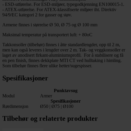
- ESD-utførelse. For ESD-miljøer, typegodkjenning EN100015-1.
- ATEX-utførelse. For ATEX-klassifiserte miljøer iht. Direktiv
94/9/EC kategori 2 for gasser og støv.
Armene finnes i størrelse Ø 50, Ø 75 og Ø 100 mm
Maksimal temperatur på transportert luft: + 80oC
Takkonsoller (tilbehør) finnes i åtte standardlengder, opp til 2 m,
men kan også leveres i lengder over 2 m. Tak- og veggkonsoller er
laget av anodisert firkant-aluminiumsprofil. For å stabilisere og få
en pen finish, finnes dekkplate MTI CT ved hulltaking i himling.
Som tilbehør finnes flere ulike hetter/sugespisser.
Spesifikasjoner
Punktavsug
Modul
Armer
Spesifikasjoner
Rørdimensjon
Ø50 | Ø75 | Ø100
Tilbehør og relaterte produkter