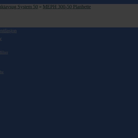
nktavsug System 50
»
MEPH 300-50 Planhette
ntilasjon
v
filter
fte