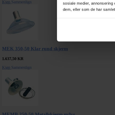
Kjøp
Sammenlign
sosiale medier, annonsering 
dem, eller som de har samlet
MEK 350-50 Klar rund skjerm
1.637,50
KR
Kjøp
Sammenlign
MEMB 250-50 Metallskjerm m/lys