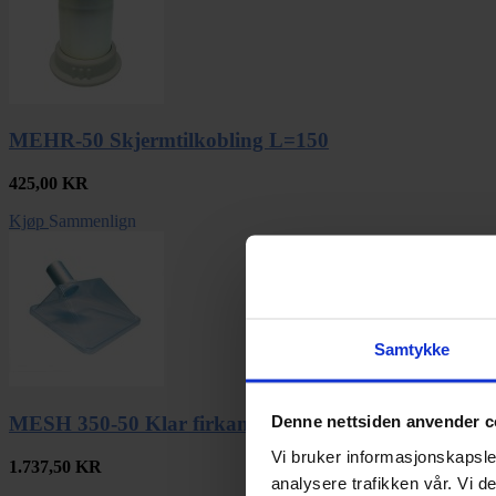
MEHR-50 Skjermtilkobling L=150
425,00
KR
Kjøp
Sammenlign
Samtykke
Denne nettsiden anvender c
MESH 350-50 Klar firkantskjerm
Vi bruker informasjonskapsler
1.737,50
KR
analysere trafikken vår. Vi 