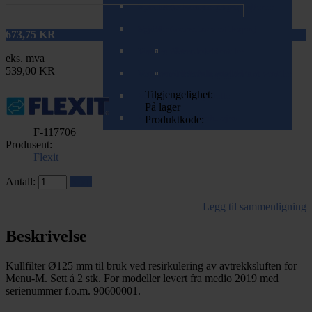
Spirorør (teleskopisk/zoom)
Tilbehør til varme- og kjølebatterier
Ventiler (balansert ventilasjon)
Spjeld
Ventiler (mekanisk ventilasjon)
673,75
KR
T-rør og Påstikk
Ventilrammer
Brannspjeld
Komplette ventiler
eks. mva
539,00 KR
Veggkanaler (teleskopisk/zoom)
Ventilrammer m/alukanal
Tilbakeslagsspjeld
Tilbehør for mekaniske ventiler
Tilgjengelighet:
Ventilrammer m/lydfelle
På lager
Ventilrammer m/reduksjon
Produktkode:
F-117706
Produsent:
Flexit
Antall:
Kjøp
Legg til sammenligning
Beskrivelse
Kullfilter Ø125 mm til bruk ved resirkulering av avtrekksluften for
Menu-M. Sett á 2 stk. For modeller levert fra medio 2019 med
serienummer f.o.m. 90600001.