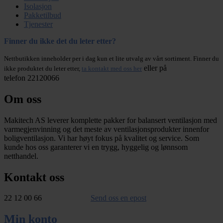
Isolasjon
Pakketilbud
Tjenester
Finner du ikke det du leter etter?
Nettbutikken inneholder per i dag kun et lite utvalg av vårt sortiment. Finner du
eller på
ikke produktet du leter etter,
ta kontakt med oss her
telefon 22120066
Om oss
Makitech AS leverer komplette pakker for balansert ventilasjon med
varmegjenvinning og det meste av ventilasjonsprodukter innenfor
boligventilasjon. Vi har høyt fokus på kvalitet og service. Som
kunde hos oss garanterer vi en trygg, hyggelig og lønnsom
netthandel.
Kontakt oss
22 12 00 66
Send oss en epost
Min konto