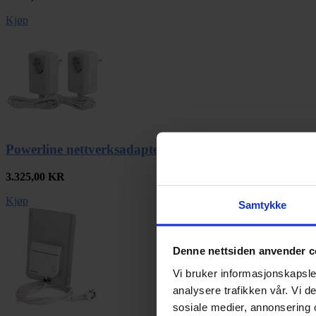
Kjøp
Powerline nettverksadapter
3.325,00
KR
Kjøp
Samtykke
Denne nettsiden anvender c
Vi bruker informasjonskapsler
analysere trafikken vår. Vi 
sosiale medier, annonsering 