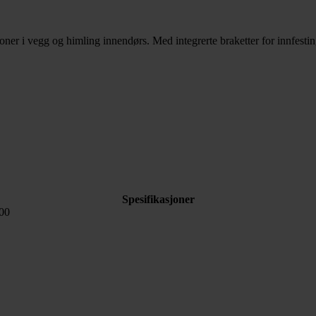
asjoner i vegg og himling innendørs. Med integrerte braketter for innfe
Spesifikasjoner
00