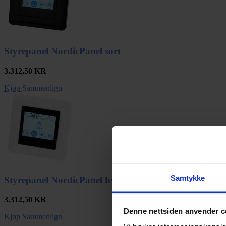
Styrepanel NordicPanel sort
3.312,50
KR
Kjøp
Sammenlign
Samtykke
Styrepanel NordicPanel hvit
3.312,50
KR
Denne nettsiden anvender c
Kjøp
Sammenlign