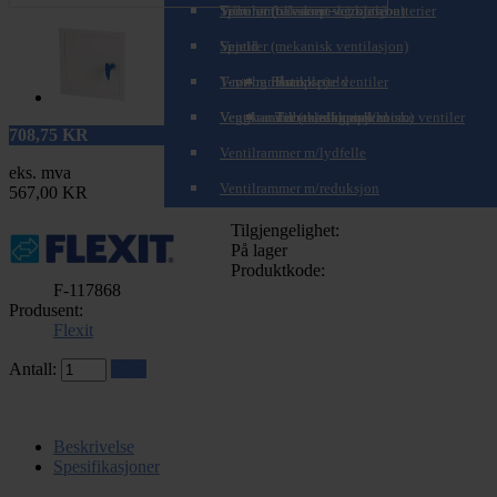
Spirorør (teleskopisk/zoom)
Tilbehør til varme- og kjølebatterier
Ventiler (balansert ventilasjon)
Spjeld
Ventiler (mekanisk ventilasjon)
T-rør og Påstikk
Ventilrammer
Brannspjeld
Komplette ventiler
Veggkanaler (teleskopisk/zoom)
Ventilrammer m/alukanal
Tilbakeslagsspjeld
Tilbehør for mekaniske ventiler
708,75
KR
Ventilrammer m/lydfelle
eks. mva
Ventilrammer m/reduksjon
567,00 KR
Tilgjengelighet:
På lager
Produktkode:
F-117868
Produsent:
Flexit
Antall:
Kjøp
Beskrivelse
Spesifikasjoner