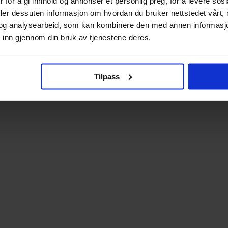
 for å gi innhold og annonser et personlig preg, for å levere sos
deler dessuten informasjon om hvordan du bruker nettstedet vårt,
og analysearbeid, som kan kombinere den med annen informasjon d
 inn gjennom din bruk av tjenestene deres.
Tilpass