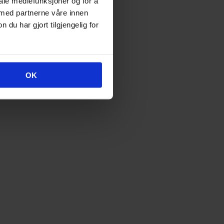
iale mediefunksjoner og for å
 med partnerne våre innen
u har gjort tilgjengelig for
OK