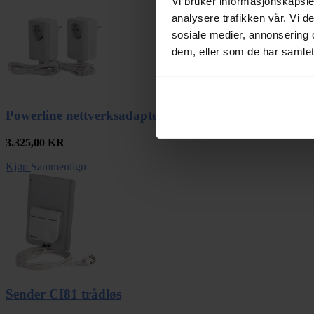
Vi bruker informasjonskapsler
analysere trafikken vår. Vi 
sosiale medier, annonsering 
dem, eller som de har samlet
Powerline nettverksadapter
3.325,00
KR
Kjøp
Sammenlign
Sender CI81 trådløs