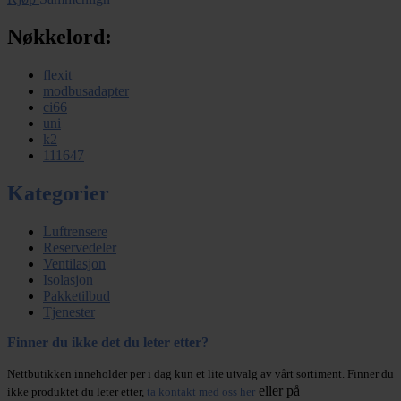
Nøkkelord:
flexit
modbusadapter
ci66
uni
k2
111647
Kategorier
Luftrensere
Reservedeler
Ventilasjon
Isolasjon
Pakketilbud
Tjenester
Finner du ikke det du leter etter?
Nettbutikken inneholder per i dag kun et lite utvalg av vårt sortiment. Finner du
eller på
ikke produktet du leter etter,
ta kontakt med oss her