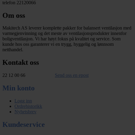
telefon 22120066
Om oss
Makitech AS leverer komplette pakker for balansert ventilasjon med
varmegjenvinning og det meste av ventilasjonsprodukter innenfor
boligventilasjon. Vi har høyt fokus på kvalitet og service. Som
kunde hos oss garanterer vi en trygg, hyggelig og lønnsom
netthandel.
Kontakt oss
22 12 00 66
Send oss en epost
Min konto
Logg inn
Ordrehistorikk
Nyhetsbrev
Kundeservice