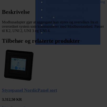
Legg til sammenligning
Spirorør (teleskopisk/zoom)
Tilbehør til varme- og kjølebatterier
Ventiler (balansert ventilasjon)
Spjeld
Ventiler (mekanisk ventilasjon)
Beskrivelse
T-rør og Påstikk
Ventilrammer
Brannspjeld
Komplette ventiler
Modbusadapter gjør at aggregatet kan styres og overvåkes fra et
Veggkanaler (teleskopisk/zoom)
Ventilrammer m/alukanal
Tilbakeslagsspjeld
Tilbehør for mekaniske ventiler
overordnet system som kommuniserer med Modbusstandard. Passer
til K2, UNI 2, UNI 3 og UNI 4.
Ventilrammer m/lydfelle
Tilbehør og relaterte produkter
Ventilrammer m/reduksjon
Styrepanel NordicPanel sort
3.312,50
KR