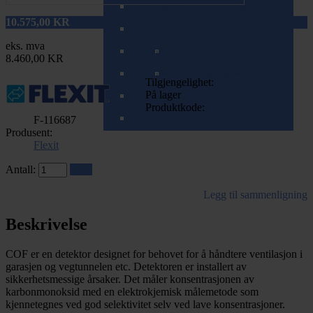
Spirorør (teleskopisk/zoom)
Tilbehør til varme- og kjølebatterier
Ventiler (balansert ventilasjon)
10.575,00
KR
Spjeld
Ventiler (mekanisk ventilasjon)
eks. mva
T-rør og Påstikk
Ventilrammer
Brannspjeld
Komplette ventiler
8.460,00 KR
Veggkanaler (teleskopisk/zoom)
Ventilrammer m/alukanal
Tilbakeslagsspjeld
Tilbehør for mekaniske ventiler
Tilgjengelighet:
På lager
Ventilrammer m/lydfelle
Produktkode:
Ventilrammer m/reduksjon
F-116687
Produsent:
Flexit
Antall:
Kjøp
Legg til sammenligning
Beskrivelse
COF er en detektor designet for behovet for å håndtere ventilasjon i
garasjen og vegtunnelen etc. Detektoren er installert av
sikkerhetsmessige årsaker. Det måler konsentrasjonen av
karbonmonoksid med en elektrokjemisk målemetode som
kjennetegnes ved god selektivitet selv ved lave konsentrasjoner.