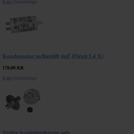
Kjøp
Sammenlign
Kondensator m/flatstift 4uF (Flexit L4 X)
170,00
KR
Kjøp
Sammenlign
Vrider hastighetsbryter sølv