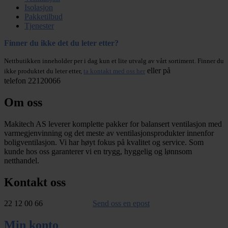
Isolasjon
Pakketilbud
Tjenester
Finner du ikke det du leter etter?
Nettbutikken inneholder per i dag kun et lite utvalg av vårt sortiment. Finner du
eller på
ikke produktet du leter etter,
ta kontakt med oss her
telefon 22120066
Om oss
Makitech AS leverer komplette pakker for balansert ventilasjon med
varmegjenvinning og det meste av ventilasjonsprodukter innenfor
boligventilasjon. Vi har høyt fokus på kvalitet og service. Som
kunde hos oss garanterer vi en trygg, hyggelig og lønnsom
netthandel.
Kontakt oss
22 12 00 66
Send oss en epost
Min konto