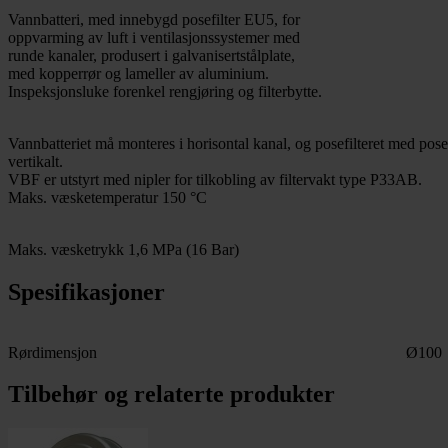
Vannbatteri, med innebygd posefilter EU5, for
oppvarming av luft i ventilasjonssystemer med
runde kanaler, produsert i galvanisertstålplate,
med kopperrør og lameller av aluminium.
Inspeksjonsluke forenkel rengjøring og filterbytte.
Vannbatteriet må monteres i horisontal kanal, og posefilteret med pos
vertikalt.
VBF er utstyrt med nipler for tilkobling av filtervakt type P33AB.
Maks. væsketemperatur 150 °C
Maks. væsketrykk 1,6 MPa (16 Bar)
Spesifikasjoner
Rørdimensjon
Ø100
Tilbehør og relaterte produkter