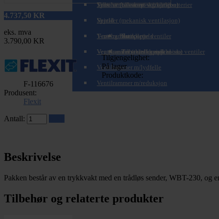
Spirorør (teleskopisk/zoom)
Tilbehør til varme- og kjølebatterier
Ventiler (balansert ventilasjon)
4.737,50
KR
Spjeld
Ventiler (mekanisk ventilasjon)
eks. mva
T-rør og Påstikk
Ventilrammer
Brannspjeld
Komplette ventiler
3.790,00 KR
Veggkanaler (teleskopisk/zoom)
Ventilrammer m/alukanal
Tilbakeslagsspjeld
Tilbehør for mekaniske ventiler
Tilgjengelighet:
På lager
Ventilrammer m/lydfelle
Produktkode:
Ventilrammer m/reduksjon
F-116676
Produsent:
Flexit
Antall:
Kjøp
Beskrivelse
Pakken består av en trykkvakt med en trådløs sender, WBT-230, og en 
Tilbehør og relaterte produkter