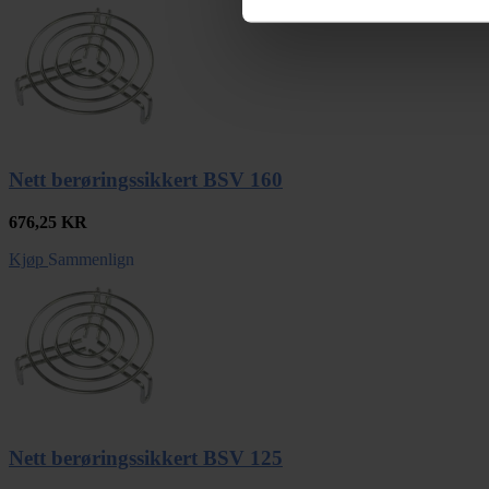
Nett berøringssikkert BSV 160
676,25
KR
Kjøp
Sammenlign
Nett berøringssikkert BSV 125