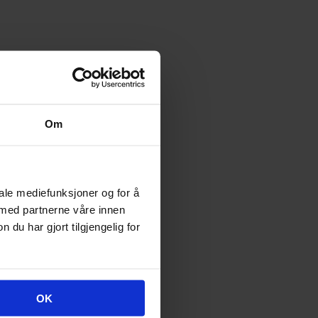
Om
iale mediefunksjoner og for å
 med partnerne våre innen
u har gjort tilgjengelig for
OK