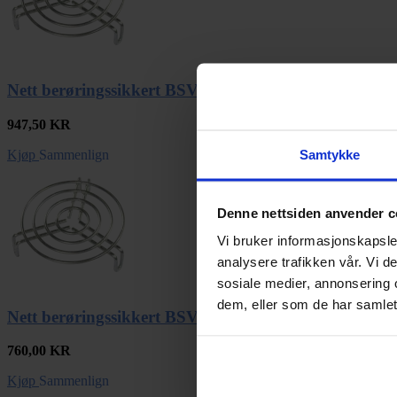
Nett berøringssikkert BSV 250
947,50
KR
Samtykke
Kjøp
Sammenlign
Denne nettsiden anvender c
Vi bruker informasjonskapsler
analysere trafikken vår. Vi 
sosiale medier, annonsering 
dem, eller som de har samlet
Nett berøringssikkert BSV 200
760,00
KR
Kjøp
Sammenlign