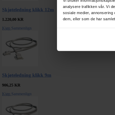
Vi bruker informasjonskapsler
analysere trafikken vår. Vi 
Skjøteledning klikk 12m
sosiale medier, annonsering 
dem, eller som de har samlet
1.220,00
KR
Kjøp
Sammenlign
Skjøteledning klikk 9m
906,25
KR
Kjøp
Sammenlign