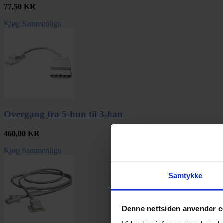
77,50
KR
Kjøp
Sammenlign
Overgang fra 5-hun til 3-han
460,00
KR
Kjøp
Sammenlign
Samtykke
Denne nettsiden anvender c