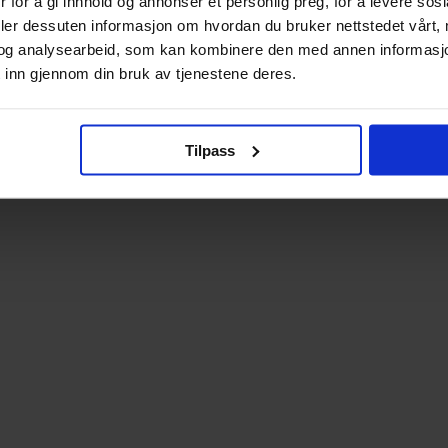
 for å gi innhold og annonser et personlig preg, for å levere sos
deler dessuten informasjon om hvordan du bruker nettstedet vårt,
og analysearbeid, som kan kombinere den med annen informasjon d
 inn gjennom din bruk av tjenestene deres.
Tilpass