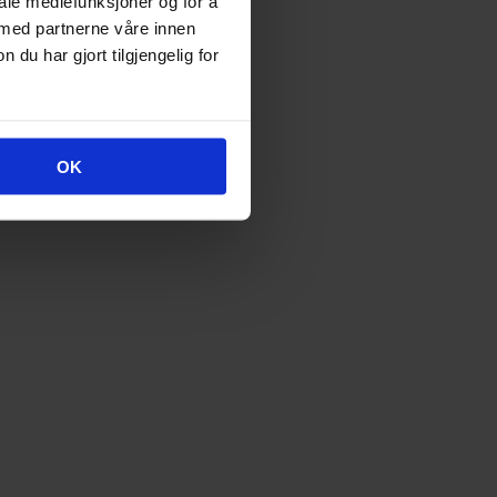
iale mediefunksjoner og for å
 med partnerne våre innen
u har gjort tilgjengelig for
OK