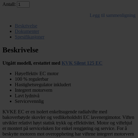
Antall:
Legg til sammenligning
Beskrivelse
Dokumenter
Spesifikasjoner
Beskrivelse
Utgått modell, erstattet med
KVK Silent 125 EC
Høyeffektiv EC motor
100 % regulerbar
Hastighetsregulator inkludert
Integrert motorvern
Lavt lydnivå
Servicevennlig
KVKE EC er en isolert enkeltsugende radialvifte med
bakoverbøyde skovler og vedlikeholdsfri EC lavenergimotor. Viften
utvikler relativt høyt statisk trykk og effektivitet. Motor og viftehjul
er montert på serviceluken for enkel rengjøring og service. For å
beskytte motoren mot overoppheting har viftene integrert motorvern