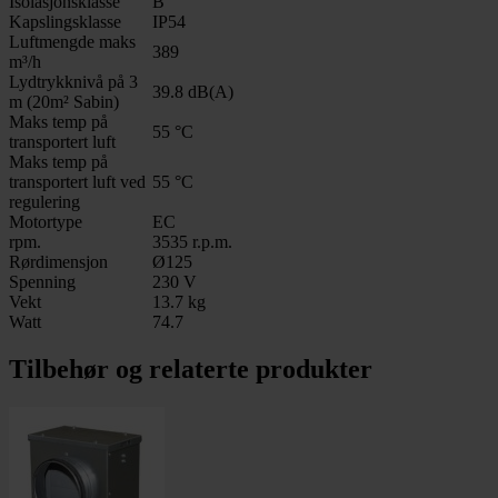
Isolasjonsklasse
B
Kapslingsklasse
IP54
Luftmengde maks
389
m³/h
Lydtrykknivå på 3
39.8 dB(A)
m (20m² Sabin)
Maks temp på
55 °C
transportert luft
Maks temp på
transportert luft ved
55 °C
regulering
Motortype
EC
rpm.
3535 r.p.m.
Rørdimensjon
Ø125
Spenning
230 V
Vekt
13.7 kg
Watt
74.7
Tilbehør og relaterte produkter