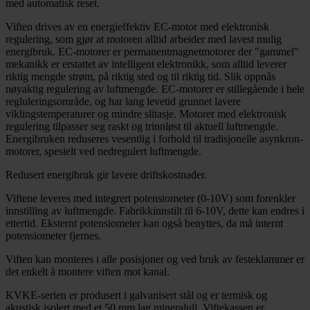
med automatisk reset.
Viften drives av en energieffektiv EC-motor med elektronisk
regulering, som gjør at motoren alltid arbeider med lavest mulig
energibruk. EC-motorer er permanentmagnetmotorer der "gammel"
mekanikk er erstattet av intelligent elektronikk, som alltid leverer
riktig mengde strøm, på riktig sted og til riktig tid. Slik oppnås
nøyaktig regulering av luftmengde. EC-motorer er stillegående i hele
regluleringsområde, og har lang levetid grunnet lavere
viklingstemperaturer og mindre slitasje. Motorer med elektronisk
regulering tilpasser seg raskt og trinnløst til aktuell luftmengde.
Energibruken reduseres vesentlig i forhold til tradisjonelle asynkron-
motorer, spesielt ved nedregulert luftmengde.
Redusert energibruk gir lavere driftskostnader.
Viftene leveres med integrert potensiometer (0-10V) som forenkler
innstilling av luftmengde. Fabrikkinnstilt til 6-10V, dette kan endres i
ettertid. Eksternt potensiometer kan også benyttes, da må internt
potensiometer fjernes.
Viften kan monteres i alle posisjoner og ved bruk av festeklammer er
det enkelt å montere viften mot kanal.
KVKE-serien er produsert i galvanisert stål og er termisk og
akustisk isolert med et 50 mm lag mineralull. Viftekassen er