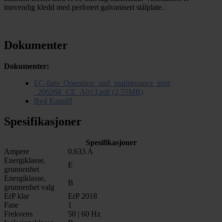
innvendig kledd med perforert galvanisert stålplate.
Dokumenter
Dokumenter:
EC-fans_Operation_and_maintenance_instr
_206268_CE_A013.pdf (2,55MB)
Bvd Kanalfl
Spesifikasjoner
Spesifikasjoner
Ampere
0.633 A
Energiklasse,
E
grunnenhet
Energiklasse,
B
grunnenhet valg
ErP klar
ErP 2018
Fase
1
Frekvens
50 | 60 Hz