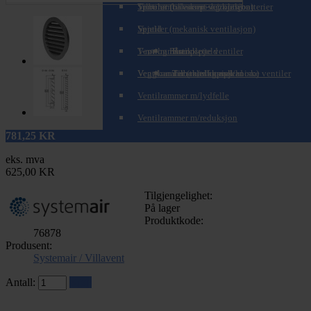
Spirorør (teleskopisk/zoom)
Tilbehør til varme- og kjølebatterier
Ventiler (balansert ventilasjon)
Spjeld
Ventiler (mekanisk ventilasjon)
T-rør og Påstikk
Ventilrammer
Brannspjeld
Komplette ventiler
Veggkanaler (teleskopisk/zoom)
Ventilrammer m/alukanal
Tilbakeslagsspjeld
Tilbehør for mekaniske ventiler
Ventilrammer m/lydfelle
Ventilrammer m/reduksjon
781,25
KR
eks. mva
625,00 KR
Tilgjengelighet:
På lager
Produktkode:
76878
Produsent:
Systemair / Villavent
Antall:
Kjøp