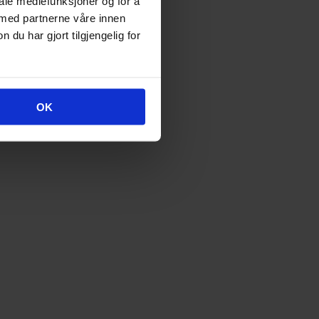
iale mediefunksjoner og for å
 med partnerne våre innen
u har gjort tilgjengelig for
OK