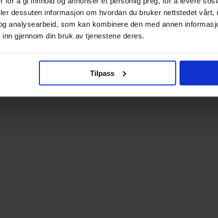
 for å gi innhold og annonser et personlig preg, for å levere sos
deler dessuten informasjon om hvordan du bruker nettstedet vårt,
og analysearbeid, som kan kombinere den med annen informasjon d
 inn gjennom din bruk av tjenestene deres.
Tilpass