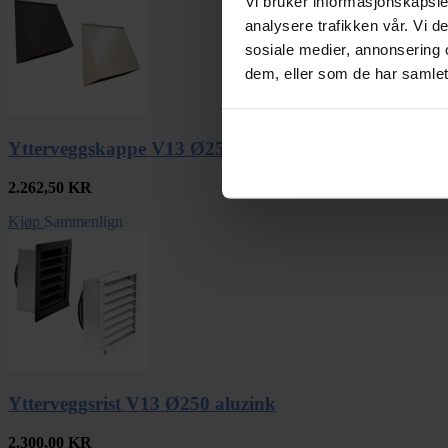
Vi bruker informasjonskapsler
analysere trafikken vår. Vi 
sosiale medier, annonsering 
dem, eller som de har samlet
Ytterveggskappe V13 Ø250 aluzink
2.262,50
KR
Kjøp
Sammenlign
Ytterveggsrist V13 Ø250 aluzink
2.300,00
KR