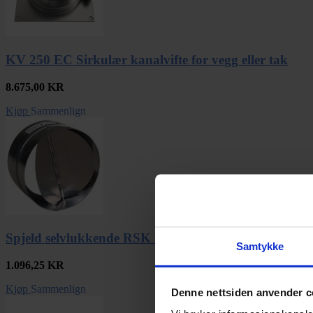
KV 250 EC Sirkulær kanalvifte for vegg eller tak
8.675,00
KR
Kjøp
Sammenlign
Spjeld selvlukkende RSK 250
Samtykke
1.096,25
KR
Kjøp
Sammenlign
Denne nettsiden anvender c