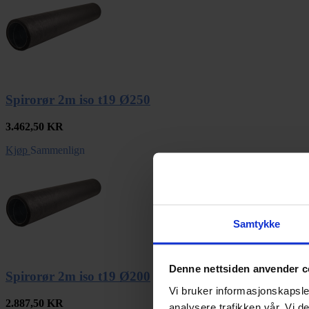
Spirorør 2m iso t19 Ø250
3.462,50
KR
Kjøp
Sammenlign
Samtykke
Denne nettsiden anvender c
Spirorør 2m iso t19 Ø200
Vi bruker informasjonskapsler
2.887,50
KR
analysere trafikken vår. Vi 