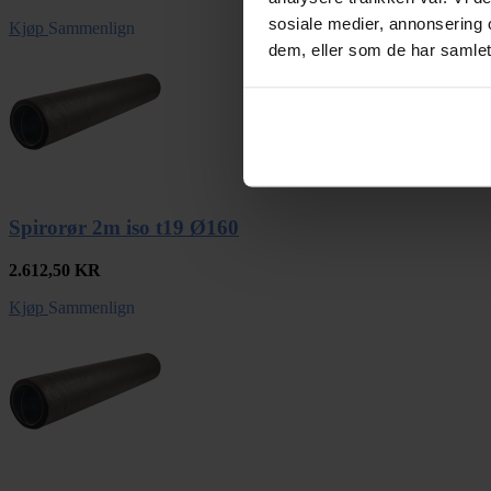
sosiale medier, annonsering 
Kjøp
Sammenlign
dem, eller som de har samlet
Spirorør 2m iso t19 Ø160
2.612,50
KR
Kjøp
Sammenlign