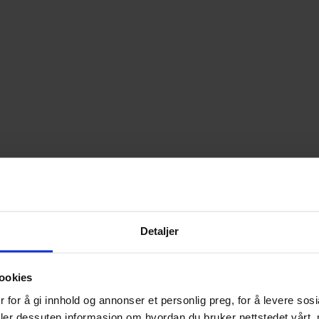
Detaljer
ookies
 for å gi innhold og annonser et personlig preg, for å levere sos
deler dessuten informasjon om hvordan du bruker nettstedet vårt,