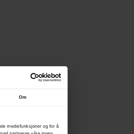
Om
iale mediefunksjoner og for å
 med partnerne våre innen