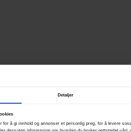
Detaljer
ookies
 for å gi innhold og annonser et personlig preg, for å levere sos
deler dessuten informasjon om hvordan du bruker nettstedet vårt,