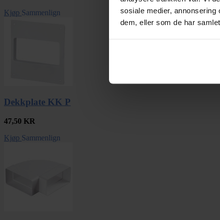
sosiale medier, annonsering 
Kjøp
Sammenlign
dem, eller som de har samlet
Dekkplate KK P
47,50
KR
Kjøp
Sammenlign