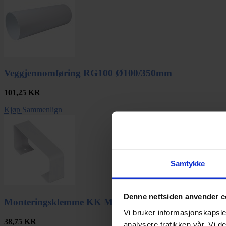
Veggjennomføring RG100 Ø100/350mm
101,25
KR
Kjøp
Sammenlign
Samtykke
Denne nettsiden anvender c
Monteringsklemme KK M 55x110 a 2stk
Vi bruker informasjonskapsler
38,75
KR
analysere trafikken vår. Vi 