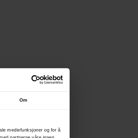
Om
iale mediefunksjoner og for å
 med partnerne våre innen