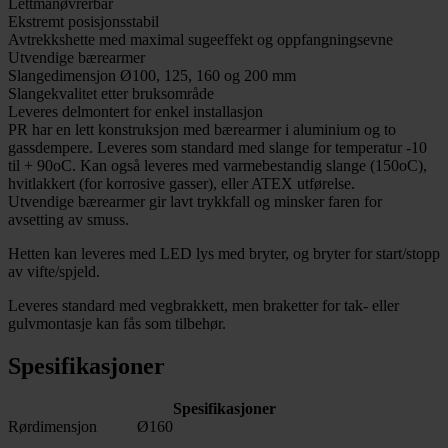
Lettmanøvrerbar
Ekstremt posisjonsstabil
Avtrekkshette med maximal sugeeffekt og oppfangningsevne
Utvendige bærearmer
Slangedimensjon Ø100, 125, 160 og 200 mm
Slangekvalitet etter bruksområde
Leveres delmontert for enkel installasjon
PR har en lett konstruksjon med bærearmer i aluminium og to
gassdempere. Leveres som standard med slange for temperatur -10
til + 90oC. Kan også leveres med varmebestandig slange (150oC),
hvitlakkert (for korrosive gasser), eller ATEX utførelse.
Utvendige bærearmer gir lavt trykkfall og minsker faren for
avsetting av smuss.
Hetten kan leveres med LED lys med bryter, og bryter for start/stopp
av vifte/spjeld.
Leveres standard med vegbrakkett, men braketter for tak- eller
gulvmontasje kan fås som tilbehør.
Spesifikasjoner
Spesifikasjoner
Rørdimensjon
Ø160