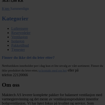
36.875,00
KR
Kjøp
Sammenlign
Kategorier
Luftrensere
Reservedeler
Ventilasjon
Isolasjon
Pakketilbud
Tjenester
Finner du ikke det du leter etter?
Nettbutikken inneholder per i dag kun et lite utvalg av vårt sortiment. Finner du
eller på
ikke produktet du leter etter,
ta kontakt med oss her
telefon 22120066
Om oss
Makitech AS leverer komplette pakker for balansert ventilasjon med
varmegjenvinning og det meste av ventilasjonsprodukter innenfor
boligventilasjon. Vi har høyt fokus på kvalitet og service. Som