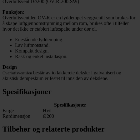
Overluftsventil Ø200 (OV-R-200-SW)
Funksjon:
Overluftsventilen OV-R er en lyddempet veggventil som brukes for
å skape luftgjennomstrømning mellom rom, brukes ofte i tilfeller
hvor det ikke er etablert luftespalte under dør ol.
Enestående lyddemping.
Lav luftmotstand.
Kompakt design.
Rask og enkel installasjon.
Design
består av to lakkerete deksler i galvanisert og
Overluftsventilen
akustisk dempeskum er festet til innsiden av dekslene.
Spesifikasjoner
Spesifikasjoner
Farge
Hvit
Rørdimensjon
Ø200
Tilbehør og relaterte produkter