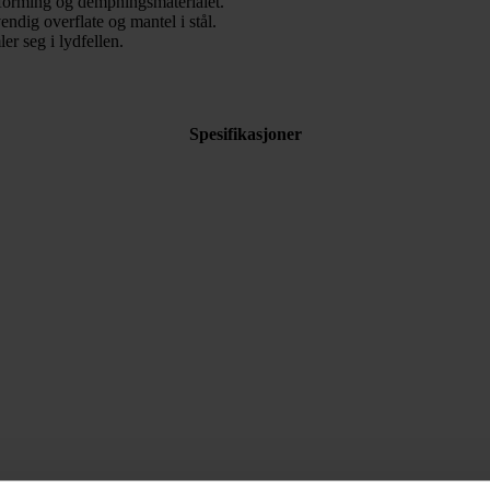
tforming og dempningsmaterialet.
ndig overflate og mantel i stål.
r seg i lydfellen.
Spesifikasjoner