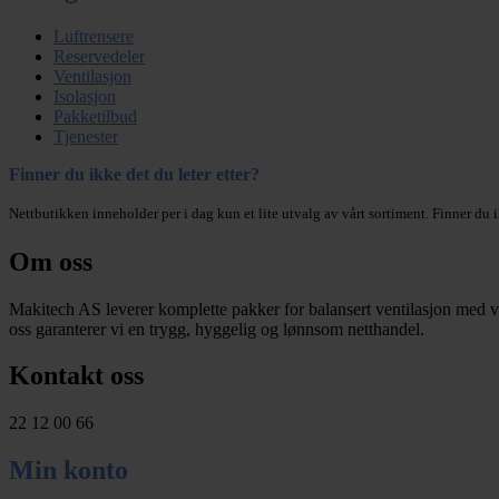
Luftrensere
Reservedeler
Ventilasjon
Isolasjon
Pakketilbud
Tjenester
Finner du ikke det du leter etter?
Nettbutikken inneholder per i dag kun et lite utvalg av vårt sortiment. Finner du i
Om oss
Makitech AS leverer komplette pakker for balansert ventilasjon med v
oss garanterer vi en trygg, hyggelig og lønnsom netthandel.
Kontakt oss
22 12 00 66
Min konto