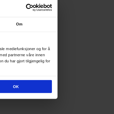
Om
iale mediefunksjoner og for å
 med partnerne våre innen
u har gjort tilgjengelig for
OK