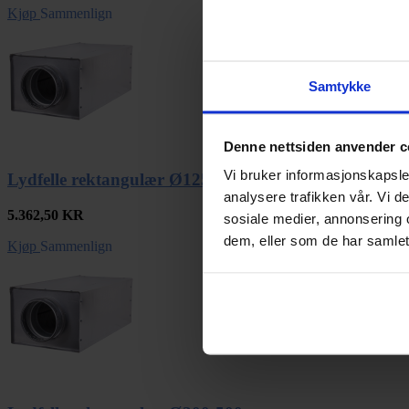
Kjøp
Sammenlign
Samtykke
Denne nettsiden anvender c
Vi bruker informasjonskapsler
Lydfelle rektangulær Ø125-1000mm
analysere trafikken vår. Vi 
5.362,50
KR
sosiale medier, annonsering 
dem, eller som de har samlet
Kjøp
Sammenlign