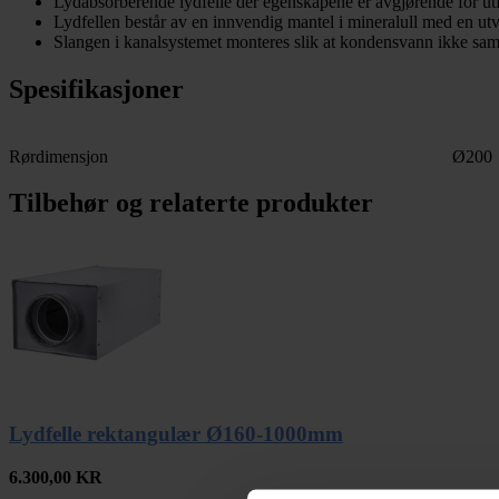
Lydabsorberende lydfelle der egenskapene er avgjørende for u
Lydfellen består av en innvendig mantel i mineralull med en utve
Slangen i kanalsystemet monteres slik at kondensvann ikke samle
Spesifikasjoner
Rørdimensjon
Ø200
Tilbehør og relaterte produkter
Lydfelle rektangulær Ø160-1000mm
6.300,00
KR