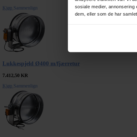
sosiale medier, annonsering 
Kjøp
Sammenlign
dem, eller som de har samlet
Lukkespjeld Ø400 m/fjærretur
7.412,50
KR
Kjøp
Sammenlign