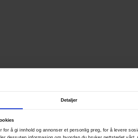
Detaljer
ookies
 for å gi innhold og annonser et personlig preg, for å levere sos
deler dessuten informasjon om hvordan du bruker nettstedet vårt,