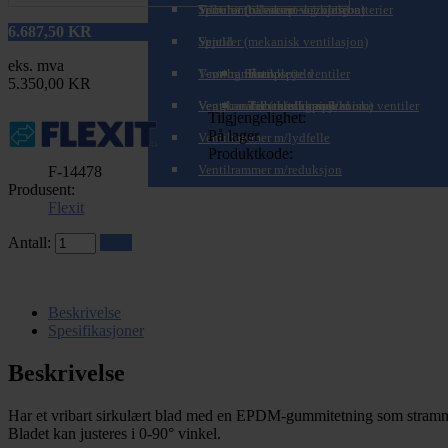
Spirorør (teleskopisk/zoom)
Tilbehør til varme- og kjølebatterier
Ventiler (balansert ventilasjon)
6.687,50
KR
Spjeld
Ventiler (mekanisk ventilasjon)
eks. mva
T-rør og Påstikk
Ventilrammer
Brannspjeld
Komplette ventiler
5.350,00 KR
Veggkanaler (teleskopisk/zoom)
Ventilrammer m/alukanal
Tilbakeslagsspjeld
Tilbehør for mekaniske ventiler
Tilgjengelighet:
På lager
Ventilrammer m/lydfelle
Produktkode:
Ventilrammer m/reduksjon
F-14478
Produsent:
Flexit
Antall:
Kjøp
Beskrivelse
Spesifikasjoner
Beskrivelse
Har et vribart sirkulært blad med en EPDM-gummitetning som strammer
Bladet kan justeres i 0-90° vinkel.