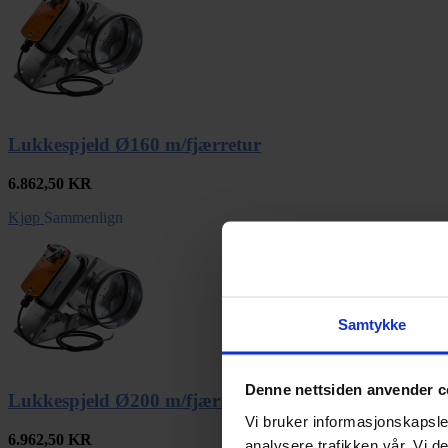
Lukkespjeld Ø160 m/fjærretur
6.862,50
KR
Kjøp
Sammenlign
Samtykke
Denne nettsiden anvender c
Lukkespjeld Ø200 m/fjærretur
Vi bruker informasjonskapsler
6.962,50
KR
analysere trafikken vår. Vi 