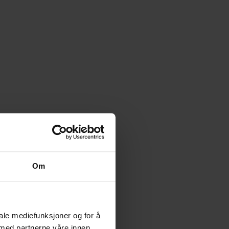
Om
iale mediefunksjoner og for å
 med partnerne våre innen