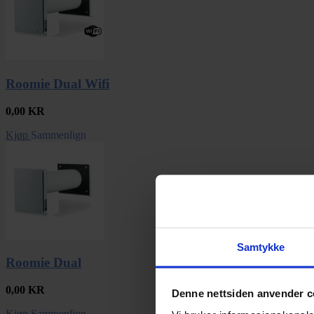
Roomie Dual Wifi
0,00
KR
Kjøp
Sammenlign
Samtykke
Roomie Dual
0,00
KR
Denne nettsiden anvender c
Kjøp
Sammenlign