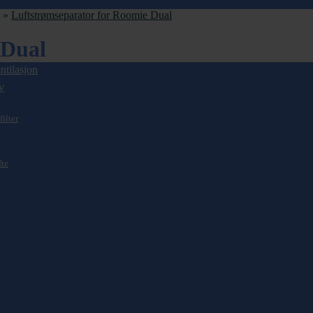
»
Luftstrømseparator for Roomie Dual
 Dual
ntilasjon
v
filter
fte