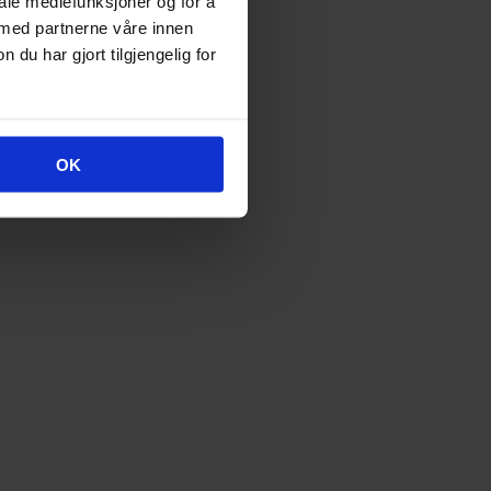
iale mediefunksjoner og for å
 med partnerne våre innen
u har gjort tilgjengelig for
OK