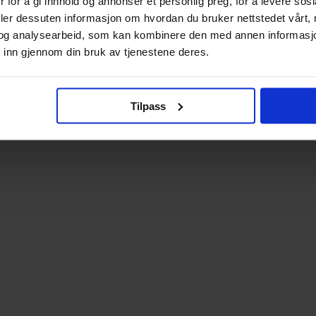
 for å gi innhold og annonser et personlig preg, for å levere sos
deler dessuten informasjon om hvordan du bruker nettstedet vårt,
og analysearbeid, som kan kombinere den med annen informasjon d
 inn gjennom din bruk av tjenestene deres.
Tilpass