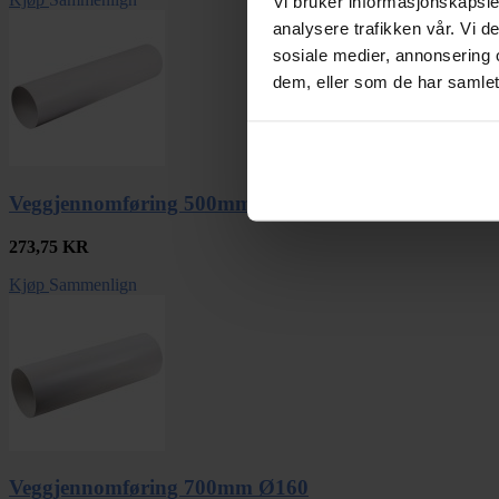
Vi bruker informasjonskapsler
analysere trafikken vår. Vi 
sosiale medier, annonsering 
dem, eller som de har samlet
Veggjennomføring 500mm Ø160
273,75
KR
Kjøp
Sammenlign
Veggjennomføring 700mm Ø160