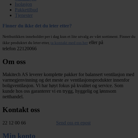
Isolasjon
Pakketilbud
Tjenester
Finner du ikke det du leter etter?
Nettbutikken inneholder per i dag kun et lite utvalg av vårt sortiment. Finner du
eller på
ikke produktet du leter etter,
ta kontakt med oss her
telefon 22120066
Om oss
Makitech AS leverer komplette pakker for balansert ventilasjon med
varmegjenvinning og det meste av ventilasjonsprodukter innenfor
boligventilasjon. Vi har høyt fokus på kvalitet og service. Som
kunde hos oss garanterer vi en trygg, hyggelig og lønnsom
netthandel.
Kontakt oss
22 12 00 66
Send oss en epost
Min konto