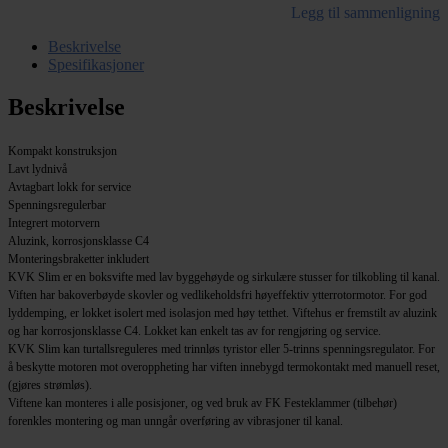
Legg til sammenligning
Beskrivelse
Spesifikasjoner
Beskrivelse
Kompakt konstruksjon
Lavt lydnivå
Avtagbart lokk for service
Spenningsregulerbar
Integrert motorvern
Aluzink, korrosjonsklasse C4
Monteringsbraketter inkludert
KVK Slim er en boksvifte med lav byggehøyde og sirkulære stusser for tilkobling til kanal.
Viften har bakoverbøyde skovler og vedlikeholdsfri høyeffektiv ytterrotormotor. For god
lyddemping, er lokket isolert med isolasjon med høy tetthet. Viftehus er fremstilt av aluzink
og har korrosjonsklasse C4. Lokket kan enkelt tas av for rengjøring og service.
KVK Slim kan turtallsreguleres med trinnløs tyristor eller 5-trinns spenningsregulator. For
å beskytte motoren mot overoppheting har viften innebygd termokontakt med manuell reset,
(gjøres strømløs).
Viftene kan monteres i alle posisjoner, og ved bruk av FK Festeklammer (tilbehør)
forenkles montering og man unngår overføring av vibrasjoner til kanal.