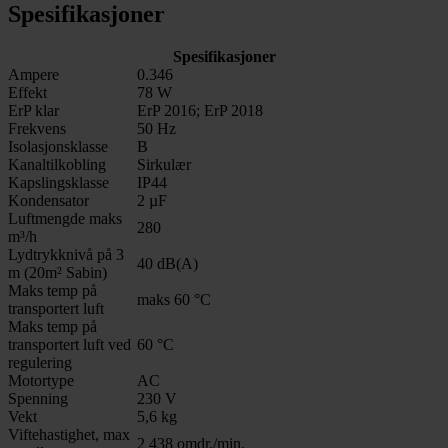
Spesifikasjoner
Spesifikasjoner
Ampere
0.346
Effekt
78 W
ErP klar
ErP 2016; ErP 2018
Frekvens
50 Hz
Isolasjonsklasse
B
Kanaltilkobling
Sirkulær
Kapslingsklasse
IP44
Kondensator
2 µF
Luftmengde maks
280
m³/h
Lydtrykknivå på 3
40 dB(A)
m (20m² Sabin)
Maks temp på
maks 60 °C
transportert luft
Maks temp på
transportert luft ved
60 °C
regulering
Motortype
AC
Spenning
230 V
Vekt
5,6 kg
Viftehastighet, max
2 438 omdr./min.