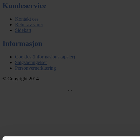
Kundeservice
Kontakt oss
Retur av varer
Sidekart
Informasjon
Cookies (informasjonskapsler)
Salgsbetingelser
Personvernerklæring
© Copyright 2014.
...