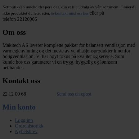
Nettbutikken inneholder per i dag kun et lite utvalg av vårt sortiment. Finner du
eller på
ikke produktet du leter etter,
ta kontakt med oss her
telefon 22120066
Om oss
Makitech AS leverer komplette pakker for balansert ventilasjon med
varmegjenvinning og det meste av ventilasjonsprodukter innenfor
boligventilasjon. Vi har høyt fokus på kvalitet og service. Som
kunde hos oss garanterer vi en trygg, hyggelig og lønnsom
netthandel.
Kontakt oss
22 12 00 66
Send oss en epost
Min konto
Logg inn
Ordrehistorikk
Nyhetsbrev