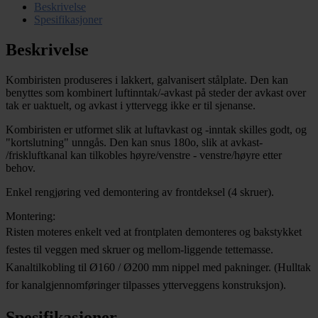
Beskrivelse
Spesifikasjoner
Beskrivelse
Kombiristen produseres i lakkert, galvanisert stålplate. Den kan
benyttes som kombinert luftinntak/-avkast på steder der avkast over
tak er uaktuelt, og avkast i yttervegg ikke er til sjenanse.
Kombiristen er utformet slik at luftavkast og -inntak skilles godt, og
"kortslutning" unngås. Den kan snus 180o, slik at avkast-
/friskluftkanal kan tilkobles høyre/venstre - venstre/høyre etter
behov.
Enkel rengjøring ved demontering av frontdeksel (4 skruer).
Montering:
Risten moteres enkelt ved at frontplaten demonteres og bakstykket
festes til veggen med skruer og mellom-liggende tettemasse.
Kanaltilkobling til Ø160 / Ø200 mm nippel med pakninger. (Hulltak
for kanalgjennomføringer tilpasses ytterveggens konstruksjon).
Spesifikasjoner