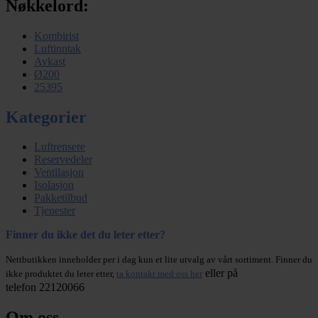
Nøkkelord:
Kombirist
Luftinntak
Avkast
Ø200
25395
Kategorier
Luftrensere
Reservedeler
Ventilasjon
Isolasjon
Pakketilbud
Tjenester
Finner du ikke det du leter etter?
Nettbutikken inneholder per i dag kun et lite utvalg av vårt sortiment. Finner du
eller på
ikke produktet du leter etter,
ta kontakt med oss her
telefon 22120066
Om oss