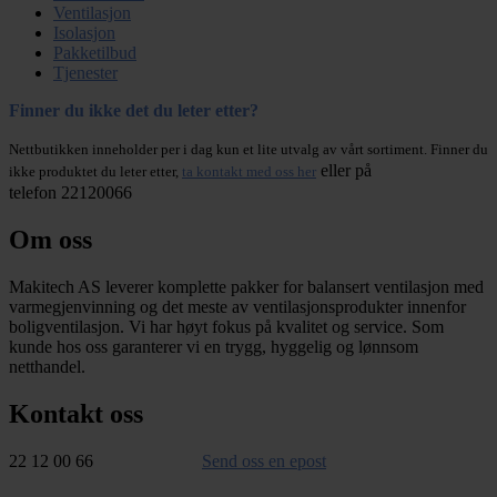
Ventilasjon
Isolasjon
Pakketilbud
Tjenester
Finner du ikke det du leter etter?
Nettbutikken inneholder per i dag kun et lite utvalg av vårt sortiment. Finner du
eller på
ikke produktet du leter etter,
ta kontakt med oss her
telefon 22120066
Om oss
Makitech AS leverer komplette pakker for balansert ventilasjon med
varmegjenvinning og det meste av ventilasjonsprodukter innenfor
boligventilasjon. Vi har høyt fokus på kvalitet og service. Som
kunde hos oss garanterer vi en trygg, hyggelig og lønnsom
netthandel.
Kontakt oss
22 12 00 66
Send oss en epost