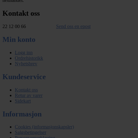
netthandel.
Kontakt oss
22 12 00 66
Send oss en epost
Min konto
Logg inn
Ordrehistorikk
Nyhetsbrev
Kundeservice
Kontakt oss
Retur av varer
Sidekart
Informasjon
Cookies (informasjonskapsler)
Salgsbetingelser
Personvernerklæring