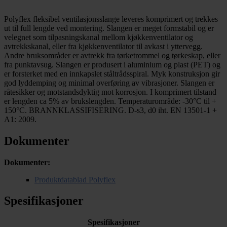
Polyflex fleksibel ventilasjonsslange leveres komprimert og trekkes
ut til full lengde ved montering. Slangen er meget formstabil og er
velegnet som tilpasningskanal mellom kjøkkenventilator og
avtrekkskanal, eller fra kjøkkenventilator til avkast i yttervegg.
Andre bruksområder er avtrekk fra tørketrommel og tørkeskap, eller
fra punktavsug. Slangen er produsert i aluminium og plast (PET) og
er forsterket med en innkapslet ståltrådsspiral. Myk konstruksjon gir
god lyddemping og minimal overføring av vibrasjoner. Slangen er
råtesikker og motstandsdyktig mot korrosjon. I komprimert tilstand
er lengden ca 5% av brukslengden. Temperaturområde: -30°C til +
150°C. BRANNKLASSIFISERING. D-s3, d0 iht. EN 13501-1 +
A1: 2009.
Dokumenter
Dokumenter:
Produktdatablad Polyflex
Spesifikasjoner
Spesifikasjoner