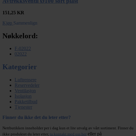
Avtrekksventil Ø100 sort plast
151,25
KR
Kjøp
Sammenlign
Nøkkelord:
F-02022
02022
Kategorier
Luftrensere
Reservedeler
Ventilasjon
Isolasjon
Pakketilbud
Tjenester
Finner du ikke det du leter etter?
Nettbutikken inneholder per i dag kun et lite utvalg av vårt sortiment. Finner du
eller på
ikke produktet du leter etter,
ta kontakt med oss her