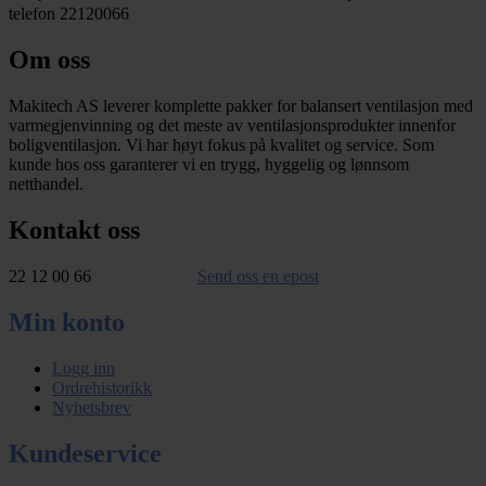
telefon 22120066
Om oss
Makitech AS leverer komplette pakker for balansert ventilasjon med
varmegjenvinning og det meste av ventilasjonsprodukter innenfor
boligventilasjon. Vi har høyt fokus på kvalitet og service. Som
kunde hos oss garanterer vi en trygg, hyggelig og lønnsom
netthandel.
Kontakt oss
22 12 00 66
Send oss en epost
Min konto
Logg inn
Ordrehistorikk
Nyhetsbrev
Kundeservice