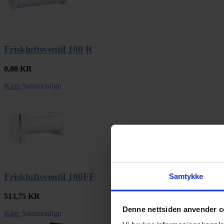
Friskluftsventil 100 R
0,00
KR
Kjøp
Sammenlign
Friskluftsventil 100FF
Samtykke
513,75
KR
Denne nettsiden anvender c
Kjøp
Sammenlign