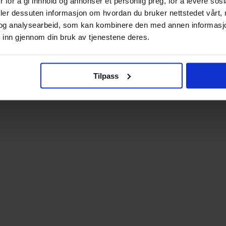
 for å gi innhold og annonser et personlig preg, for å levere sos
deler dessuten informasjon om hvordan du bruker nettstedet vårt,
og analysearbeid, som kan kombinere den med annen informasjon d
 inn gjennom din bruk av tjenestene deres.
Tilpass