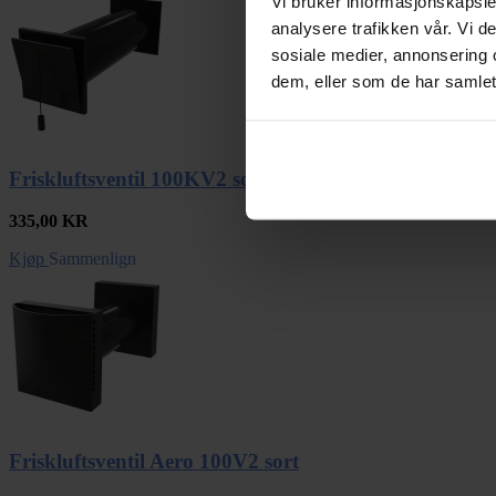
Vi bruker informasjonskapsler
analysere trafikken vår. Vi 
sosiale medier, annonsering 
dem, eller som de har samlet
Friskluftsventil 100KV2 sort
335,00
KR
Kjøp
Sammenlign
Friskluftsventil Aero 100V2 sort