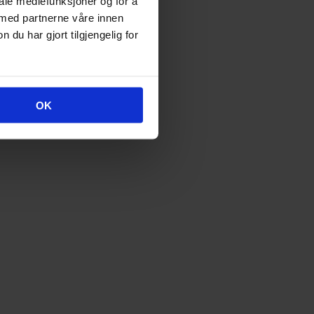
iale mediefunksjoner og for å
 med partnerne våre innen
u har gjort tilgjengelig for
OK