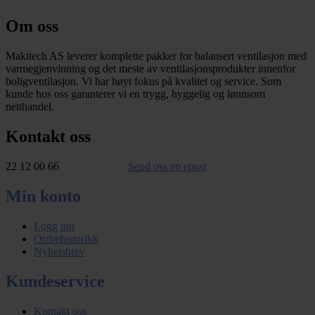
Om oss
Makitech AS leverer komplette pakker for balansert ventilasjon med
varmegjenvinning og det meste av ventilasjonsprodukter innenfor
boligventilasjon. Vi har høyt fokus på kvalitet og service. Som
kunde hos oss garanterer vi en trygg, hyggelig og lønnsom
netthandel.
Kontakt oss
22 12 00 66
Send oss en epost
Min konto
Logg inn
Ordrehistorikk
Nyhetsbrev
Kundeservice
Kontakt oss