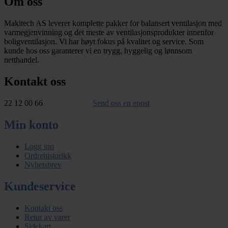
Om oss
Makitech AS leverer komplette pakker for balansert ventilasjon med
varmegjenvinning og det meste av ventilasjonsprodukter innenfor
boligventilasjon. Vi har høyt fokus på kvalitet og service. Som
kunde hos oss garanterer vi en trygg, hyggelig og lønnsom
netthandel.
Kontakt oss
22 12 00 66
Send oss en epost
Min konto
Logg inn
Ordrehistorikk
Nyhetsbrev
Kundeservice
Kontakt oss
Retur av varer
Sidekart