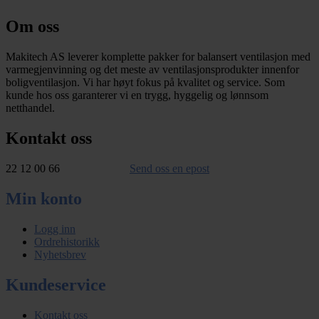
Om oss
Makitech AS leverer komplette pakker for balansert ventilasjon med
varmegjenvinning og det meste av ventilasjonsprodukter innenfor
boligventilasjon. Vi har høyt fokus på kvalitet og service. Som
kunde hos oss garanterer vi en trygg, hyggelig og lønnsom
netthandel.
Kontakt oss
22 12 00 66
Send oss en epost
Min konto
Logg inn
Ordrehistorikk
Nyhetsbrev
Kundeservice
Kontakt oss