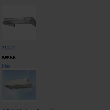
251-12
0,00
KR
Kjøp