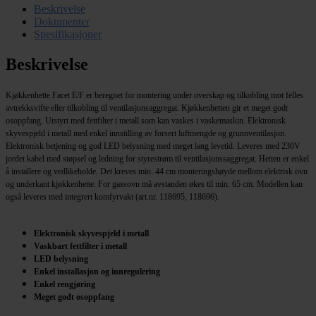
Beskrivelse
Dokumenter
Spesifikasjoner
Beskrivelse
Kjøkkenhette Facet E/F er beregnet for montering under overskap og tilkobling mot felles
avtrekksvifte eller tilkobling til ventilasjonsaggregat. Kjøkkenhetten gir et meget godt
osoppfang. Utstyrt med fettfilter i metall som kan vaskes i vaskemaskin. Elektronisk
skyvespjeld i metall med enkel innstilling av forsert luftmengde og grunnventilasjon.
Elektronisk betjening og god LED belysning med meget lang levetid. Leveres med 230V
jordet kabel med støpsel og ledning for styrestrøm til ventilasjonssaggregat. Hetten er enkel
å installere og vedlikeholde. Det kreves min. 44 cm monteringshøyde mellom elektrisk ovn
og underkant kjøkkenhette. For gassovn må avstanden økes til min. 65 cm. Modellen kan
også leveres med integrert komfyrvakt (art.nr. 118695, 118696).
Elektronisk skyvespjeld i metall
Vaskbart fettfilter i metall
LED belysning
Enkel installasjon og innregulering
Enkel rengjøring
Meget godt osoppfang