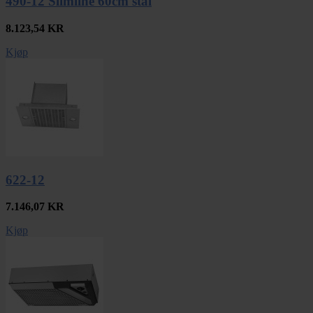
490-12 Slimline 60cm stål
8.123,54
KR
Kjøp
622-12
7.146,07
KR
Kjøp