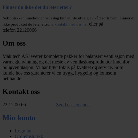
Finner du ikke det du leter etter?
Nettbutikken inneholder per i dag kun et lite utvalg av vårt sortiment. Finner du
eller på
ikke produktet du leter etter,
ta kontakt med oss her
telefon 22120066
Om oss
Makitech AS leverer komplette pakker for balansert ventilasjon med
varmegjenvinning og det meste av ventilasjonsprodukter innenfor
boligventilasjon. Vi har høyt fokus på kvalitet og service. Som
kunde hos oss garanterer vi en trygg, hyggelig og lønnsom
netthandel.
Kontakt oss
22 12 00 66
Send oss en epost
Min konto
Logg inn
Ordrehistorikk