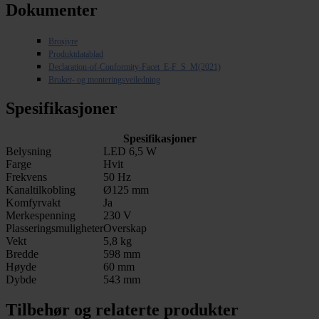
Dokumenter
Brosjyre
Produktdatablad
Declaration-of-Conformity-Facet_E-F_S_M(2021)
Bruker- og monteringsveiledning
Spesifikasjoner
Spesifikasjoner
Belysning
LED 6,5 W
Farge
Hvit
Frekvens
50 Hz
Kanaltilkobling
Ø125 mm
Komfyrvakt
Ja
Merkespenning
230 V
Plasseringsmuligheter
Overskap
Vekt
5,8 kg
Bredde
598 mm
Høyde
60 mm
Dybde
543 mm
Tilbehør og relaterte produkter