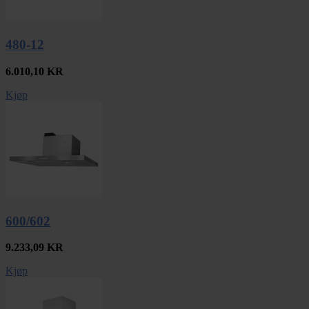
480-12
6.010,10
KR
Kjøp
600/602
9.233,09
KR
Kjøp